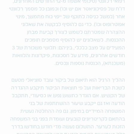
רפואי רלוונטי (סיכומי אשפוז מ-12 החודשים האחרונים,
דו"ח של פסיכוגיאטר אם יש וכו') וכמובן כל מסמך רלוונטי
אחר (למשל כניסה לתוקף של ייפוי כוח מתמשך, מינוי
אפוטרופוס וכו'). כדי גם להוסיף לבקשה את שאלוני
ההצהרה שמטרתם לשמש לצורך קביעת מבחן
ההכנסות. לשאלונים יש להוסיף מסמכים תומכים
המעידים על מצב כלכלי, ביניהם: תלושי משכורת של 3
חודשים אחרונים, מידע על חסכונות, פיקדונות והלוואות
(משכנתא), הכנסות נוספות ונכסים.
ההליך הרגיל הוא תיאום של ביקור עובד סוציאלי מטעם
לשכת הבריאות ועל פי תוצאות הביקור תיקבע ההגדרה
של הקשיש. אם הוגדר כתשוש נפש או כסיעודי, תתקבל
הודעה ואז גם ייקבע שיעור ההשתתפות של בני
המשפחה המיידיים במימון. גם פה ההחלטה נעשית
בהתאם לקריטריונים קובעים ועומדת בפני בני המשפחה
הזכות לערער. התשלום נעשה מדי חודש בחודשו בדרך