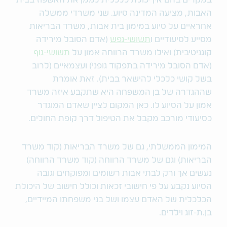
במקרים בהם אין יכולת כלכלית לממן את האשפוז בבית
האבות, מציעה המדינה סיוע. שני משרדי ממשלה
אחראיים על סיוע במימון בית אבות, משרד הבריאות
מסייע לסיעודיים ו
תשושי-נפש
(אדם הסובל מירידה
קוגניטיבית) ואילו משרד הרווחה אמון על
תשושי-גוף
(אדם הסובל מירידה בתפקוד גופני) ועצמאיים (לרוב
בשל קושי כלכלי להישאר בבית). זאת אומרת
שההגדרה של בן המשפחה היא שתקבע איזה משרד
אמון על הסיוע לו. כאן המקום לציין שאדם המוגדר
כסיעודי מורכב מקבל את הטיפול דרך קופת החולים.
המימון הממשלתי, גם של משרד הבריאות (קוד משרד
הבריאות) וגם של משרד הרווחה (קוד משרד הרווחה)
נעשים אך ורק לבתי אבות רשומים ומפוקחים וגובה
הסיוע נקבע על פי חישובי זכאות וכולל חישוב של היכולת
הכלכלית של האדם עצמו ושל בני משפחתו המיידיים,
בן.ת-זוג וילדים.