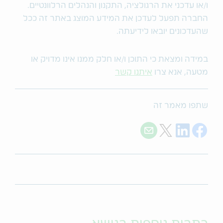
ו/או עדכני את הרגולציה, התקנון והנהלים הרלוונטיים.
החברה תפעל לעדכן את המידע המוצג באתר זה ככל
שהעדכונים יובאו לידיעתה.
במידה ומצאת כי התוכן ו/או חלק ממנו אינו מדויק או
מטעה, אנא צרו
איתנו קשר
שתפו מאמר זה
Share with E-mail
Share on Twitter
Share on LinkedIn
Share on Facebook