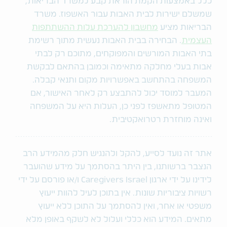
כלל באמצעות הקמת הוראת קבע למשרד הבריאות,
שמשלם ישירות לבית האבות עבור האשפוז. משרד
הבריאות מציע
מחשבון להערכת עלות ההשתתפות
העצמית
. הבחירה בבית האבות נעשית מתוך רשימת
בתי האבות המורשים והמפוקחים, מתוכם רק לבתי
אבות בעלי מחלקה מתאימה וכמובן בהתאם לבקשת
המשפחה בהתחשב באפשרויות מקום ותנאי קבלה.
המעבר למוסד יכול להתבצע רק לאחר האישור, אם
המטופל מתאשפז לפני כן, העלות היא על המשפחה
ואינה מוחזרת רטרואקטיבית.
אתר זה נועד לסייע, להקל ולהנגיש חלק מהמידע הרב
הנצבר ברשותנו, בין היתר בהסתמך על מידע שהועבר
לידינו על ידי ארגון Caregivers Israel ו/או פורסם על ידי
רשויות ציבוריות שונות. אין בתוכן לעיל להוות ייעוץ
משפטי או אחר, ואין להסתמך על התוכן ללא ייעוץ
מתאים. המידע הוא כללי ועלול לא לשקף באופן מלא