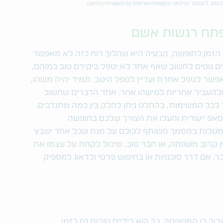
קשוב לעצמך (צילום:
getty images by Morsa Images
)
הזמן לחופשה, הבעיה היא שהלוך רוח כזה לא מאפשר
 נוטים לחשוב שאף אחד לא יטפל ביקירם טוב כמוהם,
 אפשר לטפל אחרת ועדיין לטפל היטב. תמיד יהיה משהו,
להעביר אחריות למישהו אחר. אחד הדברים שחשוב
 לכל המשימות, בהחלט ניתן לחלק בין כמה מתנדבים.
סאפ ייעודית והעלו את הצורך שלכם בחופשה
 מטלות במסמך משותף לכולם על מנת שכל אחד ישבץ
ן קרוב משפחה, או חבר טוב, שיכול לקחת על עצמו את
אם דרך סוכנויות או בחיפוש פרטי ולדאוג למספיק
ור בן המשפחה, כך הוא בידיים טובות גם בזמן