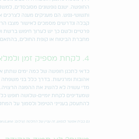
החופשה. ישנם נופשונים מסובסדים, למשל 
ותשושי-נפש. הם מעניקים מענה לצרכים איש
קבלה ונדרשים מסמכים לאישור מצבו הרפוא
פרטיים ולשם כך יש לערוך חיפוש ברשת ול
מחברת הביטוח או קופת החולים, בהתאם ל
4. לקחת מספיק זמן ולמלא מצברים
כדאי לתכנן חופשה של כמה ימים שתתן את 
אהובות ומרגיעות. בדרך כלל בני משפחה 
מדי עשויה לא להשיג את ההפוגה הרצויה.
שמעדיפים לקחת יומיים-שלושה חופש כל 
להתעסק בענייני הטיפול ולסמוך על המחל
גם בבית אפשר לנפוש, זה עניין של החלטה (צילום:
yanJLane