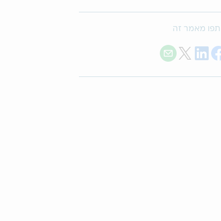
פו מאמר זה
Share with E-mail
Share on Twitter
Share on LinkedIn
Share on Facebook