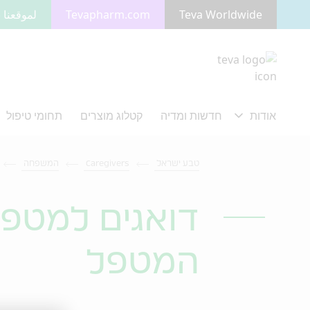
Teva Worldwide
Tevapharm.com
لموقعنا ب
מעבר לתוכן המרכזי
טבע ישראל
Caregivers
המשפחה
דואגים למטפל
המטפל