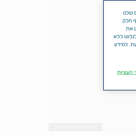
 שלנו
ף חלק
ן את
לגלוש ללא
עת. למידע
 העוגיות
Getty Images/Westend61