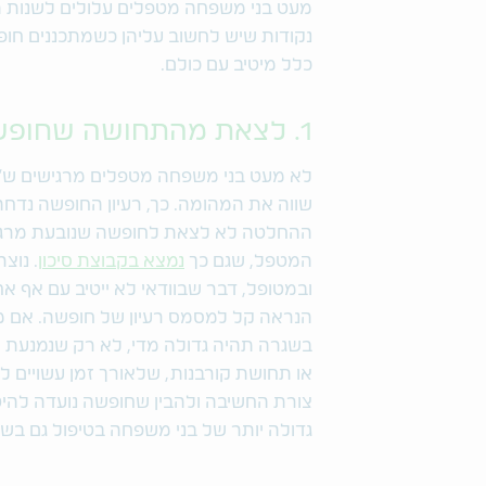
מעט בני משפחה מטפלים עלולים לשנות תו
נקודות שיש לחשוב עליהן כשמתכננים חופש
כלל מיטיב עם כולם.
1. לצאת מהתחושה שחופשה לא באה בחשבון
לא מעט בני משפחה מטפלים מרגישים ש"
שווה את המהומה. כך, רעיון החופשה נדח
ההחלטה לא לצאת לחופשה שנובעת מרגשות
המטפל, שגם כך
נמצא בקבוצת סיכון
. נוצ
ובמטופל, דבר שבוודאי לא ייטיב עם אף אח
הנראה קל למסמס רעיון של חופשה. אם 
בשגרה תהיה גדולה מדי, לא רק שנמנעת 
או תחושת קורבנות, שלאורך זמן עשויים 
צורת החשיבה ולהבין שחופשה נועדה להיטי
גדולה יותר של בני משפחה בטיפול גם בשג