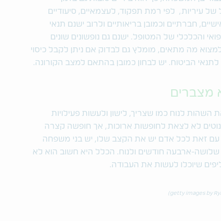
של עיריות, לפי רמת תפקוד, לעצמאיים, סיעודיים
יים, חברתיים וכמובן בריאותיים ולרוב ישנם תנאי
י והכלכלי של המטופל. ישנם גם נופשונים שונים
מצוא מה מתאים, מומלץ גם לבדוק אם ניתן לקבל כיסוי
תנאי הביטוח. יש לבחון כמובן בהתאם למצב הקורונה.
השהות לנוח כמו שצריך, לישון ולעשות פעילויות
נוטים לא לצאת לחופשות ארוכות, אך חופשה קצרה
 עם זאת לכל אדם יש את הקצב שלו, יש בני משפחה
שלושה-ארבעה חודשים ולנוח. הכלל היא חשוב הוא לא
יפים שיוכלו לעשות את העבודה.
)
getty images by R