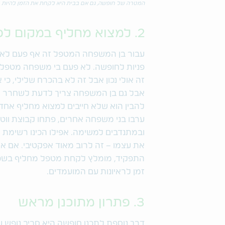
המטרה של חופשה, גם אם בבית היא לקחת את הזמן להיות 
2. למצוא מחליף במקום לפתח רגשות אשם
עבור בן המשפחה המטפל זה אף פעם לא 
פניות לחופשה. לא פעם בי משפחה מטפלים
זה אולי נכון אבל זה לא בהכרח שלילי, כי
אבל גם בן המשפחה צריך לדעת לשחרר ו
להבין הוא שלא חייבים למצוא מחליף אחד
ערבו בני משפחה אחרים, פתחו קבוצת ווט
ובמתנדבים למשימה. אפילו הכינו רשימת
את עצמו – זה לרוב מאוד אפקטיבי. אם אי
התפקיד, מומלץ לקחת מטפל מחליף בשכר, 
זמן לראיונות עם המועמדים.
3. פתרון מתוכנן מראש
דרך נוספת לתכנן חופשה היא סביב נופש עב