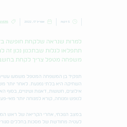
5 דקות
אפריל 17, 2022
GIVERS
למרות שנראה שלקחת חופשה בזמן
תתפלאו לגלות שבתכנון נכון זה ל
משפחה מטפל צריך לקחת בחשבון כ
תפקיד בן המשפחה המטפל משמעו עשייה יו
השחיקה היא בלתי נמנעת. לאחר יותר משנה
אילוצים, חששות, דאגות ושינויים, בסוף 
לנופש ומנוחה, קורא למנוחה יותר מאי-פעם
במצב הנוכחי, אחרי הקריאה של ראש הממ
לעטיה מחודשת של מסכות בחללים סגורים 