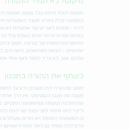
מיקום? לא תמיד הנקודה
חופשה יכולה להיות בכל מקום, חופשה היא
לחופשה יקרה בארץ. מעבר לאפשרות חיפוש 
דירה - מתחת לאף יש עוד אפשרות לא ממש 
במיטה עם הריח הכי אהוב בעולם ובלי כל
מהתפרצות נוספת של קורונה. חשוב להיכ
יומיומיות – לצאת למוזיאונים, לחוף הים,
שלכם. אגב, לא צריך לספר לאף אחד איפ
לשתף את ההורה בתכנון
חשוב שההורה יהיה מעודכן וידע על הח
משנה מה מצבו הקוגניטיבי. אין דרך אחת 
שההחלטה נעשתה ושהחופשה תתקיים. מומ
לייצר לחץ מיותר לפני ומצד שני לתת להו
בן המשפחה המטפל ויש הורים שעלולים ל
פריבילגיה ומותר גם לומר להורה שאתם זק