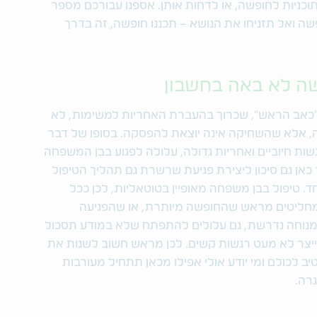
כניות לחופשה, או לדחות אותן. אספנו עבורכם מספר
ה ואל תזניחו את הנושא – תכננו חופשה, זה בדרך
כאב הראש", שכרוך בהעברת האחריות למשימות, לא
ה, אלא שהשחיקה אינה יוצאת להפסקה. בסופו של דבר
 חיוביים ואחריות גדולה, עלולה לפגוע בבן המשפחה
ר כאן גם סיכון ליצירת פגיעת שרשרת גם תהליך הטיפול
ד. טיפול בבן משפחה מאופיין בטוטאליות, לכן ככל
מחליטים מראש שהחופשה מיותרת, או שהפגיעה
מנוחה נדרשת, גם עלולים להתפתח שלא במודע תסכול
לייצר לא מעט רגשות קשים. לכן מראש חשוב לשנות את
ב לכולם ומי יודע אולי אפילו מכאן תתחיל מעורבות
רה.