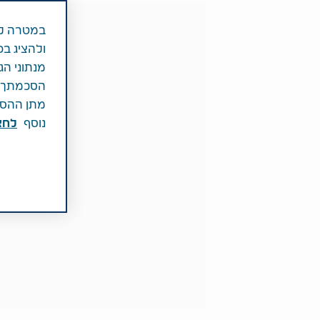
במטרה לש
ולהציג בפ
מנתוני הג
הסכמתך לכ
מתן ההסכמ
נוסף
לחצ\