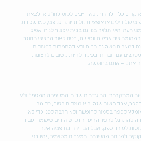
 קודם כל הלך רוח. לא חייבים לטוס לחו"ל או לצאת
של דילים או אופציות זולות יותר לנופש, כמו שכירת
רעה והיא תלויה בנו. גם בבית אפשר לנוח ואפילו
 המהומה של אריזות ונסיעות, בטח לאור החשש החוזר
נס למצב חופשה גם בבית ולא להתפתות לפעולות
 למפגשים עם חברות ובעיקר להיות קשובים לרצונות
ה אתם – אתם בחופשה.
ופשה המתקרבת וההיעדרות של בן המשפחה המטפל ולא
לספר, אבל חשוב שזה יבוא ממקום בטוח, כלומר
לץ לספר בסמוך לחופשה ולא הרבה לפני כדי לא
רה להתרגל לרעיון ההיעדרות. יש הורים שישמחו עבור
נסות לעורר ספק, אבל הבחירה בחופשה אינה
וקים למנוחה מהשגרה. במצבים מסוימים, יהיו בני