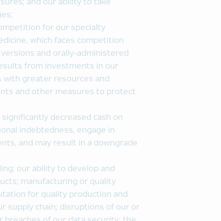
ures; and our ability to take
ies;
ompetition for our specialty
edicine, which faces competition
c versions and orally-administered
results from investments in our
s with greater resources and
tents and other measures to protect
 significantly decreased cash on
itional indebtedness, engage in
ents, and may result in a downgrade
ing: our ability to develop and
ucts; manufacturing or quality
ation for quality production and
ur supply chain; disruptions of our or
 breaches of our data security; the