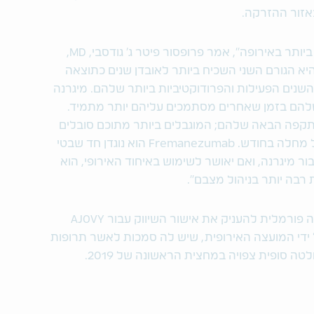
אזור ההזרקה.
"מיגרנה היא המחלה הנוירולוגית השכיחה ביותר באירופה", אמר פרופסור פיטר ג' גודסבי, MD,
. "היא הגורם השני השכיח ביותר לאובדן שנים כתוצאה
שנים הפעילות והפרודוקטיביות ביותר שלהם. מיגרנה
הם בזמן שאחרים מסתמכים עליהם יותר מתמיד.
התקפה הבאה שלהם; המוגבלים ביותר מתוכם סובלים
ממיגרנה כרונית, וחווים 15 או יותר ימים של מחלה בחודש. Fremanezumab הוא נוגדן חד שבטי
פותח במיוחד עבור מיגרנה, ואם יאושר לשימוש באיחוד האירופי, הוא
 רבה יותר בניהול מצבם".
חוות הדעת החיובית של CHMP היא המלצה פורמלית להעניק את אישור השיווק עבור AJOVY
ידי המועצה האירופית, שיש לה סמכות לאשר תרופות