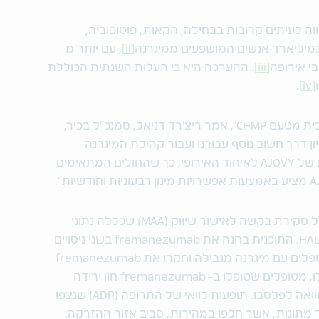
וה לעיתים קרובות בבחילה, הקאות, פוטופוביה,
 כמיליארד אנשים המושפעים ממיגרנה
[ii]
, עם יותר מ
[iii]
. ההערכה היא כי העלות השנתית הכוללת
.
[iv]
"אנו שמחים מאוד לדווח על חוות דעת חיובית מטעם CHMP", אמר ריצ'רד דניאל, סמנכ"ל בכיר,
ן דרך חשוב נוסף עבורנו ועבור קהילת המיגרנה
בכללותה. אנו מקווים להרחיב את הזמינות של AJOVY לאיחוד האירופי, כך שהחולים המתאימים
חוות הדעת החיובית של CHMP מבוססת על סקירת בקשה לאישור שיווק (MAA) שכללה נתוני
יעילות ובטיחות מתוכנית הפיתוח הקליני HALO. התוכנית בחנה את fremanezumab בשני ניסויים
קליניים פיבוטליים בשלב III, אשר כללו מטופלים עם מיגרנה מגבילה וחקרו את fremanezumab
כטיפול מונע במיגרנה בבוגרים. בניסויים אלו, מטופלים שטופלו ב- fremanezumab חוו ירידה
גדולה באופן משמעותי בימי המיגרנה בהשוואה לפלסבו. תופעות לוואי של התרופה (ADR) שנצפו
לות עד מתונות, אשר חלפו במהירות, סביב אזור ההזרקה: