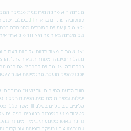
מיגרנה היא מחלה נוירולוגית מגבילה המלו
פונופוביה ושינויים בראייה
[i]
. בעולם, ישנם
-50 מיליון אנשים הסובלים מהמחלה ברחבי אירופה
של מיגרנה באירופה היא 111 מיליארד אירו
מנהל החטיבה המסחרית באירופה. "זהו ציו
יוכלו להפיק תועלת מהגמישות אשר AJOVY מציע באמצעות אפשרויות מינון רבעוניות וחודשיות".
עם AJOVY היו בעיקר תופעות עור ק