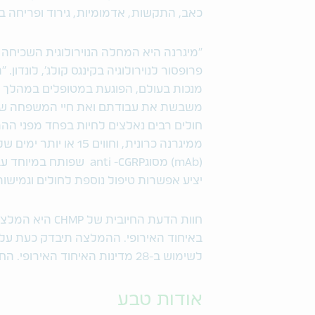
כאב, התקשות, אדמומיות, גירוד ופריחה ב
פרופסור לנוירולוגיה בקינגס קולג', לונדון
מנכות בעולם, הפוגעת במטופלים במהלך ה
משבשת את עבודתם ואת חיי המשפחה של
חולים רבים נאלצים לחיות בפחד מפני ה
(mAb) מסוגanti -CGRP ש
יציע אפשרות טיפול נוספת לחולים וגמישות
באיחוד האירופי. ההמלצה תיבדק כעת על 
לשימוש ב-28 מדינות האיחוד האירופי. החלטה סופית צפויה במחצית הראשונה של 2019.
אודות טבע