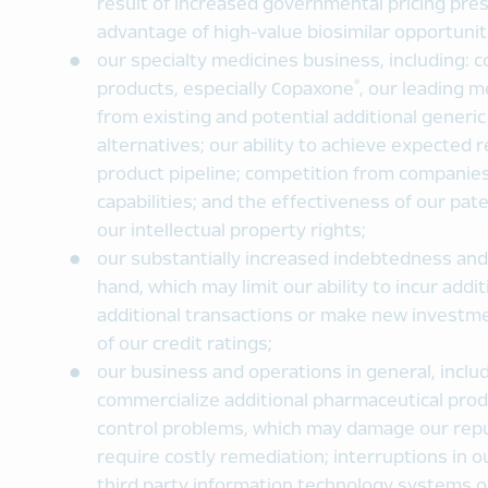
result of increased governmental pricing press
advantage of high-value biosimilar opportunit
our specialty medicines business, including: c
®
products, especially Copaxone
, our leading m
from existing and potential additional generi
alternatives; our ability to achieve expected 
product pipeline; competition from companie
capabilities; and the effectiveness of our pa
our intellectual property rights;
our substantially increased indebtedness and
hand, which may limit our ability to incur add
additional transactions or make new investm
of our credit ratings;
our business and operations in general, includ
commercialize additional pharmaceutical prod
control problems, which may damage our reput
require costly remediation; interruptions in o
third party information technology systems or