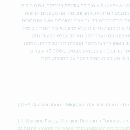
טבע תעשיות פרמצבטיות בע"מ (NYSE & TASE: TEVA) היא מובילה עולמית בגנריקה, עם טיפולים
עצבים המרכזית, כאב ונשימה. אנו מספקים תרופות
ולי בכדי להתמודד עם צרכי מטופלים אשר אינם זוכים
רופות מקור, תרופות ללא מרשם וייצור חומרים כימיים
פעילים, ובונים על גבי מורשת בת יותר מ-115 שנה עם מערך מו"פ מאוחד, בסיס תפעולי חזק
עול באופן אחראי ברמה החברתית והסביבתית. המטה
שלנו ממוקם בישראל, יש לנו מתקני ייצור ומחקר בכל העולם, ואנו מעסיקים 45,000 עובדים
וני מטופלים. למידע נוסף על החברה, בקרו
[i]
IHS classification – Migraine classification criter
[ii]
Migraine Facts, Migraine Research Foundation. 
at
https://migraineresearchfoundation.org/about