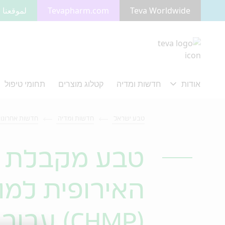
Teva Worldwide
Tevapharm.com
لموقعنا ب
מעבר לתוכן המרכזי
טבע ישראל
חדשות ומדיה
חדשות אחרונו
טבע מקבלת ה
האירופית למו
(CHMP) עבור ®AJOVY למניעת מיגרה בבוגרים