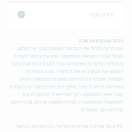
מתג הרחב/כו
מידע נוסף
ניהול טכנולוגיות אלה
אם תרצה לנהל את העדפות העוגיות שלך או למחוק
עוגיות שכבר נמצאות במחשבך, אנא עיין באזור העזרה
והתמיכה בדפדפן האינטרנט שלך לקבלת הוראות כיצד
למצוא את הקובץ או את התיקייה שבה נשמרות
העוגיות. אם תרצה להימנע מעוגיות (משואות רשת)
בהודעות הדוא"ל שלך, אתה יכול לעיין בהגדרות התכנית
שבה אתה משתמש לקריאת דוא"ל ולהשבית את
הפונקציה שמאפשרת טעינת תמונות מרחוק וכן להימנע
מלחיצה על קישורים.
מידע על מחיקת עוגיות או שליטה בהן זמין גם בקישור