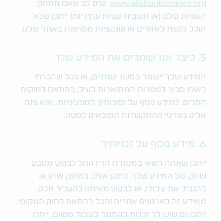
www.allaboutcookies.org
. שים לב שאם תמחק
העוגיות שלנו (או תשבית עוגיות עתידיות) ייתכן שלא
תוכל לגשת לאזורים או פונקציות מסוימות באתר שלנו.
5. כיצד אנו שומרים את המידע שלך
המידע שלך יישמר במשך שנתיים, או ככל שהכרחי
באופן סביר למטרות המתוארות לעיל, בהתאם לחוקים
החלים. למידע נוסף על נסיבותיך הספציפיות, אנא פנה
אלינו בפרטי ההתקשרות המובאים למטה.
6. מידע נוסף על זכויותיך
ייתכן שאתה רשאי במסגרת הדין החל לבקש מטבע
עותק של המידע שלך, לתקן אותו, למחוק אותו או
להגביל את עיבודו, או לבקש מאיתנו להעביר חלק
ממידע זה לארגונים אחרים והכל בהתאם לחוק המקומי.
ייתכן גם שיש לך זכויות להתנגד לעיבוד מסוים. ייתכן