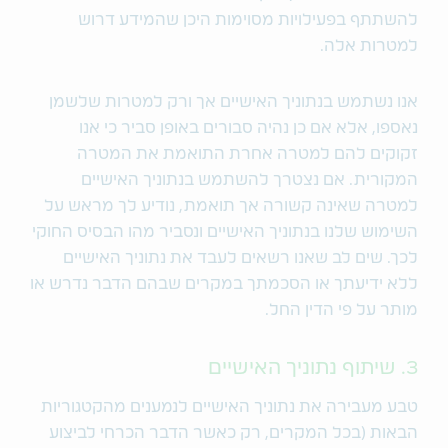
להשתתף בפעילויות מסוימות היכן שהמידע דרוש
למטרות אלה.
אנו נשתמש בנתוניך האישיים אך ורק למטרות שלשמן
נאספו, אלא אם כן נהיה סבורים באופן סביר כי אנו
זקוקים להם למטרה אחרת התואמת את המטרה
המקורית. אם נצטרך להשתמש בנתוניך האישיים
למטרה שאינה קשורה אך תואמת, נודיע לך מראש על
השימוש שלנו בנתוניך האישיים ונסביר מהו הבסיס החוקי
לכך. שים לב שאנו רשאים לעבד את נתוניך האישיים
ללא ידיעתך או הסכמתך במקרים שבהם הדבר נדרש או
מותר על פי הדין החל.
3. שיתוף נתוניך האישיים
טבע מעבירה את נתוניך האישיים לנמענים מהקטגוריות
הבאות (בכל המקרים, רק כאשר הדבר הכרחי לביצוע