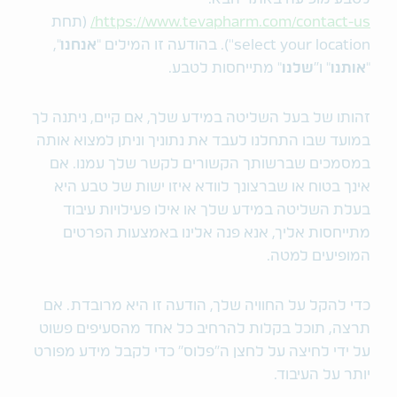
https://www.tevapharm.com/contact-us/
(תחת
select your location''). בהודעה זו המילים "
אנחנו
",
"
אותנו
" ו"
שלנו
" מתייחסות לטבע.
זהותו של בעל השליטה במידע שלך, אם קיים, ניתנה לך
במועד שבו התחלנו לעבד את נתוניך וניתן למצוא אותה
במסמכים שברשותך הקשורים לקשר שלך עמנו. אם
אינך בטוח או שברצונך לוודא איזו ישות של טבע היא
בעלת השליטה במידע שלך או אילו פעילויות עיבוד
מתייחסות אליך, אנא פנה אלינו באמצעות הפרטים
המופיעים למטה.
כדי להקל על החוויה שלך, הודעה זו היא מרובדת. אם
תרצה, תוכל בקלות להרחיב כל אחד מהסעיפים פשוט
על ידי לחיצה על לחצן ה"פלוס" כדי לקבל מידע מפורט
יותר על העיבוד.