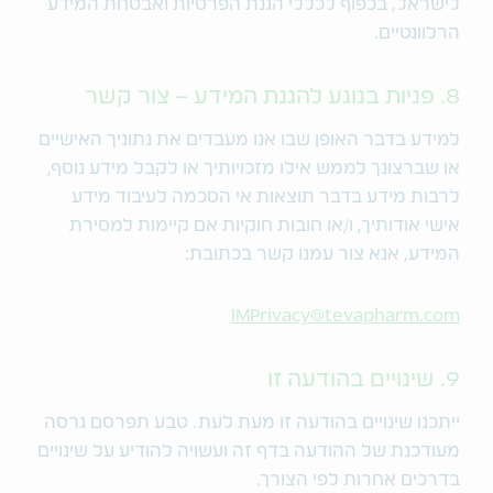
לישראל, בכפוף לכללי הגנת הפרטיות ואבטחת המידע
הרלוונטיים.
8. פניות בנוגע להגנת המידע – צור קשר
למידע בדבר האופן שבו אנו מעבדים את נתוניך האישיים
או שברצונך לממש אילו מזכויותיך או לקבל מידע נוסף,
לרבות מידע בדבר תוצאות אי הסכמה לעיבוד מידע
אישי אודותיך, ו/או חובות חוקיות אם קיימות למסירת
המידע, אנא צור עמנו קשר בכתובת:
IMPrivacy@tevapharm.com
9. שינויים בהודעה זו
ייתכנו שינויים בהודעה זו מעת לעת. טבע תפרסם גרסה
מעודכנת של ההודעה בדף זה ועשויה להודיע על שינויים
בדרכים אחרות לפי הצורך.