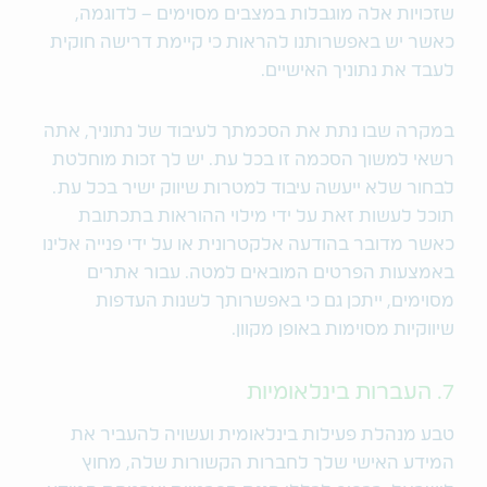
שזכויות אלה מוגבלות במצבים מסוימים – לדוגמה,
כאשר יש באפשרותנו להראות כי קיימת דרישה חוקית
לעבד את נתוניך האישיים.
במקרה שבו נתת את הסכמתך לעיבוד של נתוניך, אתה
רשאי למשוך הסכמה זו בכל עת. יש לך זכות מוחלטת
לבחור שלא ייעשה עיבוד למטרות שיווק ישיר בכל עת.
תוכל לעשות זאת על ידי מילוי ההוראות בתכתובת
כאשר מדובר בהודעה אלקטרונית או על ידי פנייה אלינו
באמצעות הפרטים המובאים למטה. עבור אתרים
מסוימים, ייתכן גם כי באפשרותך לשנות העדפות
שיווקיות מסוימות באופן מקוון.
7. העברות בינלאומיות
טבע מנהלת פעילות בינלאומית ועשויה להעביר את
המידע האישי שלך לחברות הקשורות שלה, מחוץ