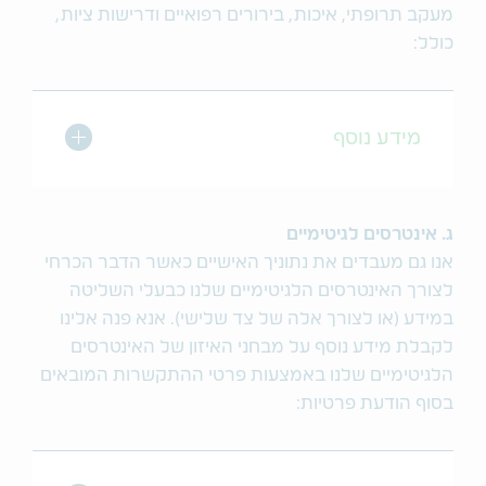
מעקב תרופתי, איכות, בירורים רפואיים ודרישות ציות,
כולל:
מתג הרחב/כו
מידע נוסף
ג. אינטרסים לגיטימיים
אנו גם מעבדים את נתוניך האישיים כאשר הדבר הכרחי
לצורך האינטרסים הלגיטימיים שלנו כבעלי השליטה
במידע (או לצורך אלה של צד שלישי). אנא פנה אלינו
לקבלת מידע נוסף על מבחני האיזון של האינטרסים
הלגיטימיים שלנו באמצעות פרטי ההתקשרות המובאים
בסוף הודעת פרטיות: