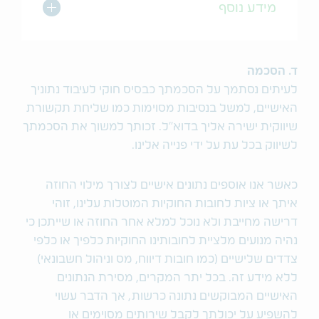
מתג הרחב/כו
מידע נוסף
ד. הסכמה
לעיתים נסתמך על הסכמתך כבסיס חוקי לעיבוד נתוניך
האישיים, למשל בנסיבות מסוימות כמו שליחת תקשורת
שיווקית ישירה אליך בדוא"ל. זכותך למשוך את הסכמתך
לשיווק בכל עת על ידי פנייה אלינו.
כאשר אנו אוספים נתונים אישיים לצורך מילוי החוזה
איתך או ציות לחובות החוקיות המוטלות עלינו, זוהי
דרישה מחייבת ולא נוכל למלא אחר החוזה או שייתכן כי
נהיה מנועים מלציית לחובותינו החוקיות כלפיך או כלפי
צדדים שלישיים (כמו חובות דיווח, מס וניהול חשבונאי)
ללא מידע זה. בכל יתר המקרים, מסירת הנתונים
האישיים המבוקשים נתונה כרשות, אך הדבר עשוי
להשפיע על יכולתך לקבל שירותים מסוימים או