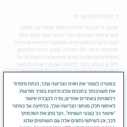
1. תחולת הודעה זו
הודעה זו חלה על מרבית העיבוד הכללי של נתונים
אישיים שאנו מבצעים, כולל כאשר אתה מנהל עמנו
קשר כלקוח, כספק, כאיש מקצועות הרפואה או כפרט
מהציבור הרחב, לפי המקרה. אולם, ייתכנו תרחישים
ספציפיים שבהם הודעת פרטיות אחרת ניתנת לך על
ידינו או בשמנו, כולל, לדוגמה, אם (1) דיווחת לנו בעניין
אירועים חריגים, איכות, בירור רפואי או תלונה/פניה
אחרת בנוגע לאלה, או (2) מוטלות עלינו חובות ספציפיות
במטרה לשפר את חווית הגלישה שלך, לנתח ולמדוד
לתעד ולדווח בהתאם לדרישות השקיפות, או (3) אתה
את מעורבותך בתכנים שלנו ולהציג בפניך מודעות
מגיש מועמדות למשרה בחברתנו.
רלוונטיות באתרים אחרים, נודה לקבלת אישור
לאיסוף חלק מנתוני הגלישה שלך. בלחיצה על כפתור
הודעה זו מתארת כיצד אנו משתמשים בנתוניך האישיים,
"אישור כל קובצי העוגיות", הנך נותן את הסכמתך
ואת זכויותיך להגנת המידע, כולל, היכן שרלוונטי, הזכות
לכך, וכן לשיתוף נתונים אלה עם השותפים שלנו.
להתנגד לחלק מהעיבוד שאנו מבצעים. מידע נוסף על