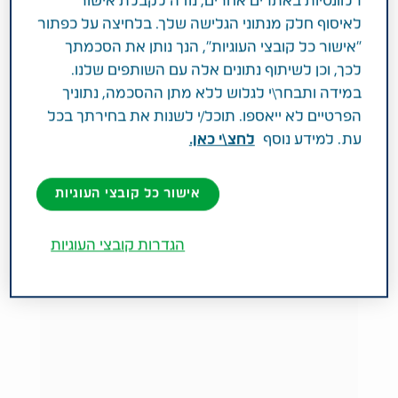
רלוונטיות באתרים אחרים, נודה לקבלת אישור
לאיסוף חלק מנתוני הגלישה שלך. בלחיצה על כפתור
"אישור כל קובצי העוגיות", הנך נותן את הסכמתך
לכך, וכן לשיתוף נתונים אלה עם השותפים שלנו.
במידה ותבחר\י לגלוש ללא מתן ההסכמה, נתוניך
הפרטיים לא ייאספו. תוכל/י לשנות את בחירתך בכל
מטופלים משתפים
טרשת נפוצה
עת. למידע נוסף
לחצ\י כאן.
שנה חדשה של אי-ודאות עם
טרשת נפוצה
אישור כל קובצי העוגיות
הגדרות קובצי העוגיות