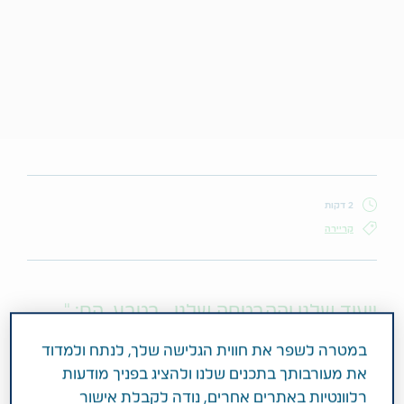
2 דקות
קריירה
ייעוד שלנו וההבטחה שלנו , בטבע, הם: "
לאפשר ימים טובים יותר". אלה הן לא רק
במטרה לשפר את חווית הגלישה שלך, לנתח ולמדוד
מילים עבורנו, אלא באמת מה שמניע אותנו.
את מעורבותך בתכנים שלנו ולהציג בפניך מודעות
מדי יום אנחנו מחוללים שינוי בחייהם של
רלוונטיות באתרים אחרים, נודה לקבלת אישור