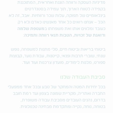
מדיניות העסקה ורווחה הוגנת ואחראית, המתוכננת
בקפידה לטווח הארוך, תוך עמידה בסטנדרטים
בינלאומיים של תפוקה, עלות שכר ורווחיות. אבל, זה לא
הכל – אנחנו רואים כל אחד מאנשינו כאדם ולא רק
כעובד ומלווים אותו ואת משפחתו ב
מעטפת שלמה
ודואגת של זכויות, הטבות תנאי רווחה ותמיכה
:
ביטוחי בריאות וביטוח חיים, סלי מתנות למשפחה, נופש
שנתי, שוברי תרבות ופנאי, קייטנות, עבודת נוער, קבוצות
ספורט, מלגות לימודים, מועדון צרכנות ועוד ועוד.
סביבת העבודה שלנו
בכל יחידות המטה והמחקר של טבע ובכל אחד ממפעלי
החברה ואתריה, מקריית שמונה בצפון ועד רמת חובב
בדרום, נהנים העובדים מסביבת עבודה משופרת,
בטוחה, נוחה, נקייה ומתקדמת מבחינה טכנולוגית.