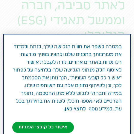
לאתר סביבה, חברה
וממשל תאגידי (ESG)
הגלובלי
במטרה לשפר את חווית הגלישה שלך, לנתח ולמדוד
לחצו כאן למידע נוסף
את מעורבותך בתכנים שלנו ולהציג בפניך מודעות
רלוונטיות באתרים אחרים, נודה לקבלת אישור
לאיסוף חלק מנתוני הגלישה שלך. בלחיצה על כפתור
"אישור כל קובצי העוגיות", הנך נותן את הסכמתך
לכך, וכן לשיתוף נתונים אלה עם השותפים שלנו.
במידה ותבחר\י לגלוש ללא מתן ההסכמה, נתוניך
הפרטיים לא ייאספו. תוכל/י לשנות את בחירתך בכל
עת. למידע נוסף
לחצ\י כאן.
אישור כל קובצי העוגיות