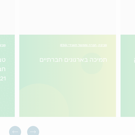
סביבה, חברה וממשל תאגידי (ESG)
סביבה
תמיכה בארגונים חברתיים
טב
חב
21