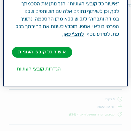
"אישור כל קובצי העוגיות", הנך נותן את הסכמתך
לכך, וכן לשיתוף נתונים אלה עם השותפים שלנו.
במידה ותבחר\י לגלוש ללא מתן ההסכמה, נתוניך
הפרטיים לא ייאספו. תוכל/י לשנות את בחירתך בכל
עת. למידע נוסף
לחצ\י כאן.
אישור כל קובצי העוגיות
הגדרות קובצי העוגיות
5 דקות
יוני 22, 2022
סביבה, חברה וממשל תאגידי (ESG)