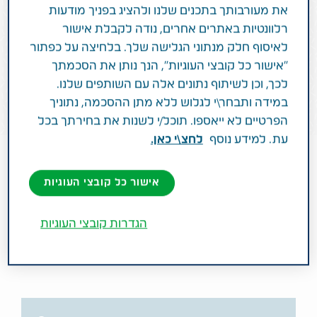
איתי לוי פוגש משפחה
את מעורבותך בתכנים שלנו ולהציג בפניך מודעות
רלוונטיות באתרים אחרים, נודה לקבלת אישור
שמתמודדת עם שיתוק מוחין
לאיסוף חלק מנתוני הגלישה שלך. בלחיצה על כפתור
"אישור כל קובצי העוגיות", הנך נותן את הסכמתך
לכך, וכן לשיתוף נתונים אלה עם השותפים שלנו.
לצפייה בסרטון המלא
במידה ותבחר\י לגלוש ללא מתן ההסכמה, נתוניך
הפרטיים לא ייאספו. תוכל/י לשנות את בחירתך בכל
עת. למידע נוסף
לחצ\י כאן.
אישור כל קובצי העוגיות
הגדרות קובצי העוגיות
המוצרים שלנו