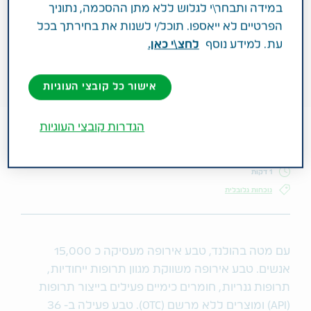
במידה ותבחר\י לגלוש ללא מתן ההסכמה, נתוניך
הפרטיים לא ייאספו. תוכל/י לשנות את בחירתך בכל
עת. למידע נוסף
לחצ\י כאן.
אישור כל קובצי העוגיות
הגדרות קובצי העוגיות
1 דקות
נוכחות גלובלית
עם מטה בהולנד, טבע אירופה מעסיקה כ 15,000
אנשים. טבע אירופה משווקת מגוון תרופות ייחודיות,
תרופות גנריות, חומרים כימיים פעילים בייצור תרופות
(API) ומוצרים ללא מרשם (OTC). טבע פעילה ב- 36