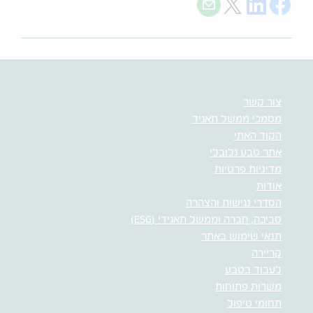
Share with E-mail
Share on Twitter
Share on LinkedIn
Share on Facebook
צור קשר
מסמכי ממשל תאגיד
הקוד האתי
אתר טבע גלובלי
מדיניות פרטיות
אודות
הסדרי נגישות והצהרה
סביבה, חברה וממשל תאגידי (ESG)
תנאי שימוש באתר
קריירה
לעבוד בטבע
משרות פתוחות
תחומי טיפול