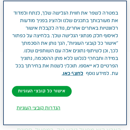
במטרה לשפר את חווית הגלישה שלך, לנתח ולמדוד
את מעורבותך בתכנים שלנו ולהציג בפניך מודעות
רלוונטיות באתרים אחרים, נודה לקבלת אישור
לאיסוף חלק מנתוני הגלישה שלך. בלחיצה על כפתור
"אישור כל קובצי העוגיות", הנך נותן את הסכמתך
לכך, וכן לשיתוף נתונים אלה עם השותפים שלנו.
במידה ותבחר\י לגלוש ללא מתן ההסכמה, נתוניך
הפרטיים לא ייאספו. תוכל/י לשנות את בחירתך בכל
עת. למידע נוסף
לחצ\י כאן.
1 דקות
ינואר 01, 2018
אישור כל קובצי העוגיות
טבע בישראל
הגדרות קובצי העוגיות
אחד משלושת אתרי היצור של יחידת TAPI