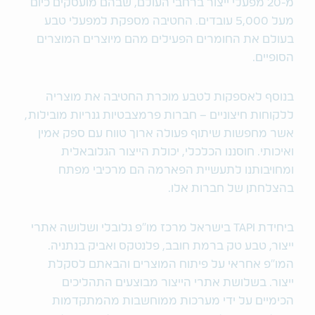
מ-20 מפעלי ייצור ברחבי העולם, שבהם מועסקים כיום
מעל 5,000 עובדים. החטיבה מספקת למפעלי טבע
בעולם את החומרים הפעילים מהם מיוצרים המוצרים
הסופיים.
בנוסף לאספקות לטבע מוכרת החטיבה את מוצריה
ללקוחות חיצוניים – חברות פרמצבטיות גנריות מובילות,
אשר מחפשות שיתוף פעולה ארוך טווח עם ספק אמין
ואיכותי. חוסננו הכלכלי, יכולת הייצור הגלובאלית
ומחויבותנו לתעשיית הפארמה הם מרכיבי מפתח
בהצלחתן של חברות אלו.
ביחידת TAPI בישראל מרכז מו"פ גלובלי ושלושה אתרי
ייצור, טבע טק ברמת חובב, פלנטקס ואביק בנתניה.
המו"פ אחראי על פיתוח המוצרים והבאתם לסקלת
ייצור. בשלושת אתרי הייצור מבוצעים התהליכים
הכימיים על ידי מערכות ממוחשבות מהמתקדמות