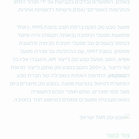
בעולם. המפעלים נבדקים בקביעות על ידי מנהל המזון
והתרופות האמריקני (FDA) ורשויות רלוונטיות אחרות.
מפעל טבע טק הוקם ברמת חובב בשנת 1995, כאחד
מתשעת מפעלי החטיבה (באותה תקופה) והיה מיועד
לטיפול בשפכים של מפעלי חטיבת הכימיה ולהשבת
ממסים. בשנת 1997, עם ההחלטה על סגירת מפעל
אסיא, הוסב מפעל טבע טק לייצור API, והועברו אליו כל
קווי הייצור. ב-2001 הוקם בטבע טק מתקן לייצור תרופת
ה
קופקסון
, התרופה האתית המובילה של חברת טבע
המיועדת לטיפול בטרשת נפוצה. בטבע טק מיוצרים כיום
מעל 100 מוצרים, שהם חומרי הגלם לתעשייה
הפארמצבטית ומושבים ממסים לשימוש חוזר בחטיבה.
צור קשר