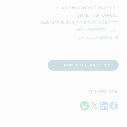
טבע תעשיות פרמצבטיות בע"מ
טבע-טק TAPI ישראל
ת.ד 2049, עמק שרה, באר שבע 84874
טלפון:
08-6509555
פקס:
08-6509500
למעבר לעמוד טבע בישראל
שתפו מאמר זה
Share with E-mail
Share on Twitter
Share on LinkedIn
Share on Facebook