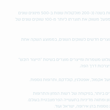
המפעל מייצר למעלה מ-7 מיליארד טבליות בשנה (כ-200 מולקולות שונות ב-500 מינונים שונים
שנארזים בכ-1500 דפוסי אריזה שונים). המפעל משווק את תוצרתו ליותר מ-100 שווקים שונים של
ת 2010, השיק המפעל יותר מ-200 מוצרים חדשים לשווקים השונים, בממוצע השקה אחת
מעלה מ-800 עובדים בשלוש משמרות ומייצרים מוצרים בשיטת "הייצור היבש"
יצרכות דרך הפה.
ל אקמול, אופטלגין, קולדקס, ותרופות נוספות.
ם ביותר, בפיקוחה של רשות המזון והתרופות
ה גורם מכוון ומתווה מדיניות בתעשייה הפרמצבטית בעולם.
וספות בהן אירופה, ישראל ועוד.