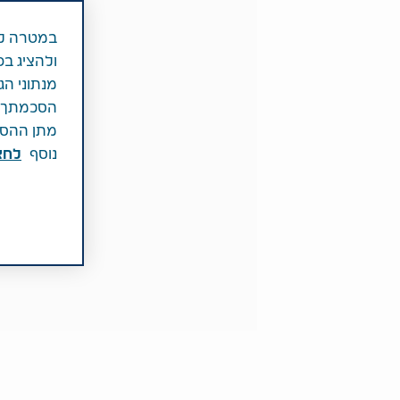
במטרה לש
ולהציג בפ
מנתוני הג
הסכמתך לכ
מתן ההסכמ
נוסף
לחצ\