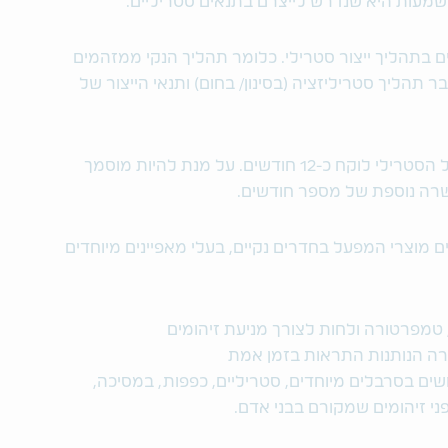
שמעות היא שנדרש לייצרם בתנאים סטריליים.
 בתהליך ייצור סטרילי. כלומר תהליך הנקי ממזהמים
ר תהליך סטריליזציה (בסינון/ בחום) ותנאי הייצור של
תהליך ההסמכה לכניסה לחדר נקי במפעל הסטרילי לוקח כ-12 חודשים. על מנת להיות מוסמך
רה נוספת של מספר חודשים.
 מוצרי המפעל בחדרים נקיים, בעלי מאפיינים מיוחדים
מפרטורה ולחות לצורך מניעת זיהומים
קרה הנותנות התראות בזמן אמת
ים בסרבלים מיוחדים, סטריליים, כפפות, במסיכה,
ני זיהומים שמקורם בבני אדם.