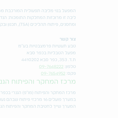
המפעל בנוי מליבה תפעולית המורכבת ממ
ליבה זו מרוכזות המחלקות התומכות: הנד
ומחסנים, פיתוח תהליכים (TSA), תכנון ובקרה ומשאבי אנוש.
צור קשר
טבע תעשיות פרמצבטיות בע"מ
מפעל הטבליות בכפר סבא
ת.ד. 353, כפר סבא 4410202
טלפון:
09-7648222
פקס:
09-7654952
מרכז המחקר והפיתוח הגנ
מרכז המחקר והפיתוח (מו"פ) הגנרי בכפר
במערך פועלים 16 מרכזי פיתוח שבהם נעשה פיתוח המוצרים הגנריים של החברה.
המערך שייך לחטיבת המחקר והפיתוח הג