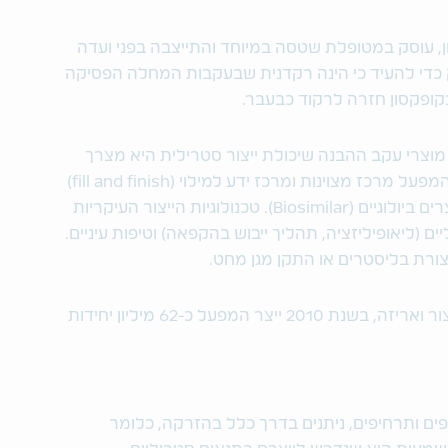
, עוסק במטופלת שטסה במיוחד והתייצבה בפני ועדה
ה את השימוש בתרופה ב 1996 רק כדי להעיד כי הינה רקדנית שבעקבות המחלה הפסיקה
ופקסון חזרה לרקוד כבעבר.
וצרי עקב ההבנה שיכולת ייצור סטרילית היא מצרך
יקר ערך ובעל חשיבות רבה, וכיום משמש המפעל מרכז מצוינות ומרכז ידע למילוי (fill and finish)
מוצרים בטכנולוגיית מזרקים וכן למילוי מוצרים ביולוגיים (Biosimilar). טכנולוגיות הייצור העיקריות
יים (ליאופיליזציה, תהליך ייבוש בהקפאה) וטיפות עיניים.
צורת בליסטרים או התקן מגן מחט.
במפעל 450 עובדים, מתוכם 280 עובדי ייצור ואריזה, בשנת 2010 ייצר המפעל כ-62 מיליון יחידות
פים ותרחיפים, ניתנים בדרך כלל בהזרקה, כלומר