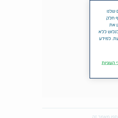
 שלנו
ף חלק
ן את
לגלוש ללא
עת. למידע
 העוגיות
פו מאמר זה