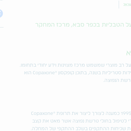
שראל
ל הטבליות בכפר סבא, מרכז המחקר
א
 רב מוצרי שמשמש מרכז מצוינות וידע יחודי בתחומו.
מעסיק 450 עובדים ומייצר כ-62 מיליון יחידות סטריליות בשנה, בתוכן קופקסון ®Copaxone הוא
רשת הנפוצה.
המפעל הסטרילי בכפר סבא הוקם בשנת 1995 כמענה לצורך ליצור את תרופת ®Copaxone
ודי לטיפול בחולי טרשת נפוצה אשר מאט את קצב
 את שכיחות ההתקפים בשלב ההתקפי של המחלה.