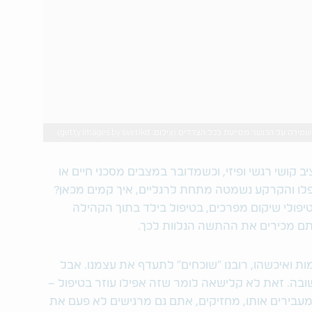
ושר מסייעת לכל הצדדים (צילום: getty images by svetikd)
 קושי רגשי ופיזי, וכשמדובר במצבים מסכני חיים או
ו והקרקע נשמטה מתחת לרגליים, איך קמים מכאן?
יפולי שיקום מפרכים, בטיפול בילד בתוך הקהילה
אתם מכירים את ההתשה הנלוות לכך.
ת ואיכשהו, רובנו "שוכחים" לתעדף את עצמנו. אבל
בה. זאת לא קלישאה לומר שזה אפילו עוזר בטיפול –
בירים אותו, מחזיקים, אתם גם מרגישים לא פעם את