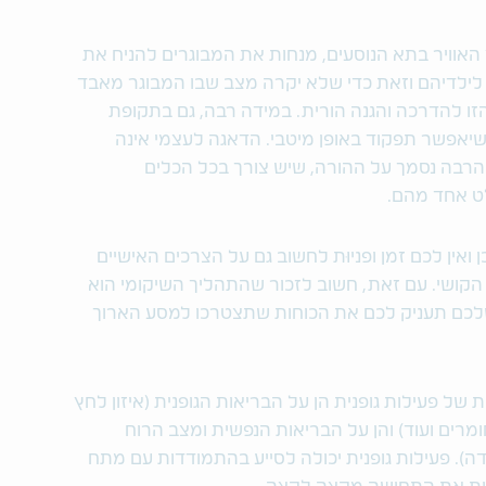
האוויר בתא הנוסעים, מנחות את המבוגרים להניח את
לילדיהם וזאת כדי שלא יקרה מצב שבו המבוגר מאבד
זו להדרכה והגנה הורית. במידה רבה, גם בתקופת
שיאפשר תפקוד באופן מיטבי. הדאגה לעצמי אינה
 הרבה נסמך על ההורה, שיש צורך בכל הכלים
לט אחד מהם.
ואין לכם זמן ופניוּת לחשוב גם על הצרכים האישיים
קושי. עם זאת, חשוב לזכור שהתהליך השיקומי הוא
שלכם תעניק לכם את הכוחות שתצטרכו למסע הארוך
ל פעילות גופנית הן על הבריאות הגופנית (איזון לחץ
ומרים ועוד) והן על הבריאות הנפשית ומצב הרוח
דה). פעילות גופנית יכולה לסייע בהתמודדות עם מתח