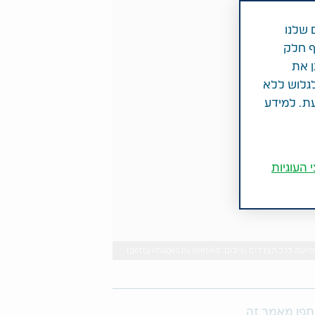
 שלנו
ף חלק
ן את
לגלוש ללא
עת. למידע
 העוגיות
צילום: getty images by svetikd)
פו מאמר זה