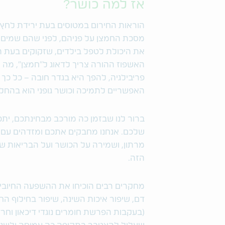
אז למה כושר?
הוראות החירום במטוסים בעת ירידת לחץ 
מסכת החמצן על פניהם, לפני שהם שמים 
את היכולת לטפל בילדים, שזקוקים בעת ה
האשפוז ההורה צריך לדאוג ל"חמצן", מה 
פריבילגיה, להפך היא בגדר חובה – כל כך
האפשריים לתמיכה וכושר גופני הוא בהח
ברור לנו שבזמן כה מורכב מבחינתכם, יתכן 
שלכם. אנחנו מחבקים אתכם ומזדהים עם ה
מרתון, ושמירה על הכושר ועל הבריאות 
הזה.
מחקרים רבים הוכיחו את ההשפעה החיובית ש
דם, שיפור איכות השינה, שיפור בחילוף הח
(בעקבות הפרשת חומרים נוגדי דיכאון וחר