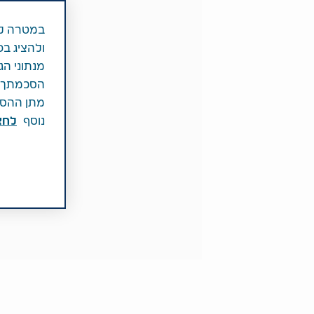
במטרה לש
ולהציג בפ
מנתוני הג
הסכמתך לכ
מתן ההסכמ
נוסף
לחצ\