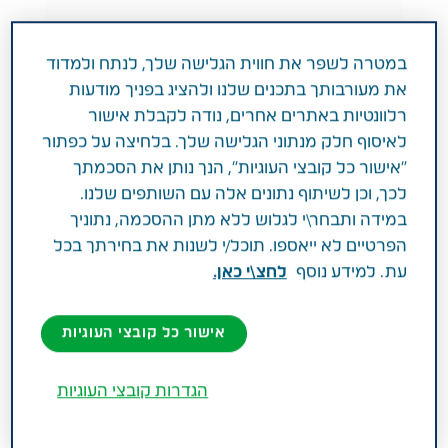
במטרה לשפר את חווית הגלישה שלך, לנתח ולמדוד
את מעורבותך בתכנים שלנו ולהציג בפניך מודעות
מטופלים משתפים
אונקולוגיה
רלוונטיות באתרים אחרים, נודה לקבלת אישור
לצערי הסרטן לא היה זר לי
לאיסוף חלק מנתוני הגלישה שלך. בלחיצה על כפתור
"אישור כל קובצי העוגיות", הנך נותן את הסכמתך
לכך, וכן לשיתוף נתונים אלה עם השותפים שלנו.
במידה ותבחר\י לגלוש ללא מתן ההסכמה, נתוניך
הפרטיים לא ייאספו. תוכל/י לשנות את בחירתך בכל
עת. למידע נוסף
לחצ\י כאן.
אישור כל קובצי העוגיות
הגדרות קובצי העוגיות