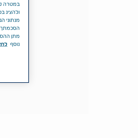
במטרה לש
ולהציג בפ
מנתוני הג
הסכמתך לכ
מתן ההסכמ
נוסף
לחצ\