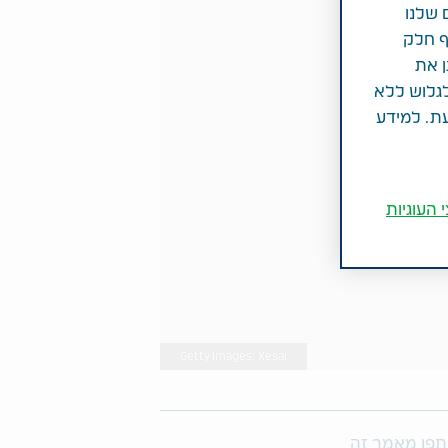
 שלנו
ף חלק
ן את
לגלוש ללא
עת. למידע
 העוגיות
Getty Images: Xesai
פו מאמר זה