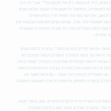
למועדון המופקפק של חוג הסרטן, לפני כ-6 שנים, היה "בבקשה, רק אל תכעס עלי". אבל זה היה
א המשפחה, המטפל הראשון אליו הגעתי שלוש שנים
כואב, את הפרצוף של רופאי חדר המיון ואפילו
מנו חששתי יותר מכל. שלוש שנים תמימות שכנעתי את
 ועם הזמן כשנדלקו כבר כל אורות האזהרה המשכתי
ר פחדתי.
אני- גם אני חליתי בסרטן השד", בחרתי ללוות נשים
רי ורואה עד כמה התהליך המורכב קשה לעתים לא
 עצמה ו"האני הפחדנית שסירבה להיבדק" מנסה לתת
ות ולהיות מעורבות בתהליך קבלת ההחלטות בטיפול -
 אני מקפידה להטיף לכל אשה – גם לאלו אשר אין
היבדק בשגרה ולמחוק מהמערכת את המשפט המשטה
תיים בהפנייה מיידית לבית החולים, שם, בתוך יממה,
רג שד, שהעריך שהרע מכול הוא בהחלט אופציה