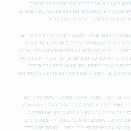
ון לבן זוגי שימהר לחזור הביתה כי הגיע תוצאות
חלפה בראשי כשקיבלתי את הבשורה האלימה שנחתה
 לעשות דברים בחיי ולחיות אותם עד אז.
נשבעתי לעצמי שאת המאבק הזה אני אנהל – ולא הוא
אותי. הבשורות הטובות בסיפור הזה היו שעל אף גודלו העצום של הגידול (8 סנטימטרים!) ובתום
חלה נותרה ממוקדת ולא פיתחה גרורות. ועדיין הדרך
רתי כריתה של שני השדיים, שחזור, והסרה של בלוטות
דימוי העצמי, במיניות, בנשיות ומותרים צלקות לכל
מחזרתה של המחלה ואת רוצה לעשות הכל להקטין את
יבה שבדיעבד שינתה את כל מסלול הטיפול שלי. הוא
וג ואופי הגידול שהוצא בביופסיה וקובעת האם מומלץ
יד את הגידול לחלוטין או שניתן לחסוך את הטיפול
רחית של טיפולים הורמונליים. ועל אף שנעמדתי על
ה ומפגיעה באיכות חיי בכל מחיר – "סגרתי איתו דיל" –