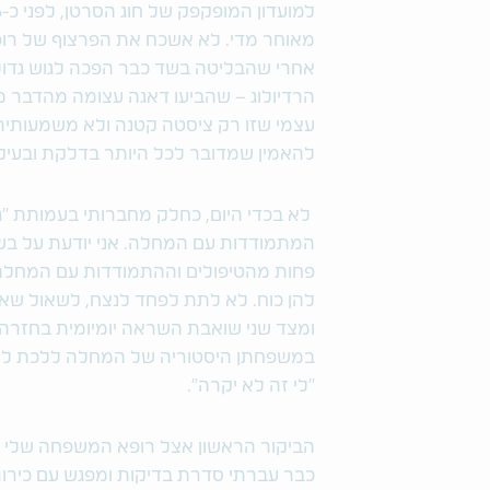
מאוחר מדי. לא אשכח את הפרצוף של רופ
אחרי שהבליטה בשד כבר הפכה לגוש גדול ו
הרדיולוג – שהביעו דאגה עצומה מהדבר מ
עצמי שזו רק ציסטה קטנה ולא משמעותית
להאמין שמדובר לכל היותר בדלקת ובעיק
לא בכדי היום, כחלק מחברותי בעמותת "גמ
המתמודדות עם המחלה. אני יודעת על בש
פחות מהטיפולים וההתמודדות עם המחלה
להן כוח. לא לתת לפחד לנצח, לשאול שאל
ומצד שני שואבת השראה יומיומית בחזרה.
במשפחתן היסטוריה של המחלה ללכת ל
"לי זה לא יקרה".
הביקור הראשון אצל רופא המשפחה שלי הס
כבר עברתי סדרת בדיקות ומפגש עם כירו