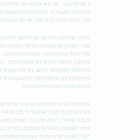
ריאלית עבורי. אני לא אשכח את שיחת הטלפ
הביופסיה שעברתי. המחשבה הראשונה ש
עליי הייתה כמה ברת מזל אני על שהספקתי
הפחד ששיתק אותי עד אז התפוגג לפתע ו
סדרת בדיקות מקיפה, למרבה ההפתעה, המ
במאבק רצופה רגעים לא פשוטים כלל - עב
הלימפה והשחלות. כידוע, כל אלו פוגעים ב
החיים ולצידם מרחף תמיד החשש הגדול 
הסיכוי שתהיי בסטטיסטיקה הזו.
בתקופה ההיא האונקולוג הציע לי אלטרנט
הציע לבצע בדיקת "אונקוטייפ" לבדוק את ס
לעבור טיפולי כימותרפיה כדי לנסות ולהשמ
עתיר תופעות הלוואי ולהסתפק בסדרה ההכ
רגליי האחוריות וחששתי מטיפולי כימותרפי