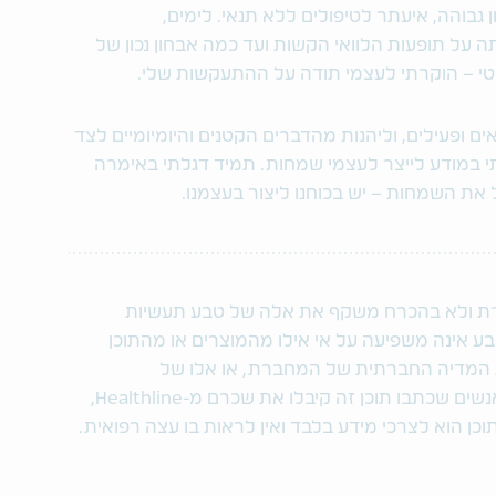
בוהה, איעתר לטיפולים ללא תנאי. לימים,
 על תופעות הלוואי הקשות ועד כמה אבחון נכון של
י – הוקרתי לעצמי תודה על ההתעקשות שלי.
לאים ופעילים, וליהנות מהדברים הקטנים והיומיומיים לצד
רתי במודע לייצר לעצמי שמחות. תמיד דגלתי באימרה
 את השמחות – יש בכוחנו ליצור בעצמנו.
חברת ולא בהכרח משקף את אלה של טבע תעשיות
בע אינה משפיעה על אי אילו מהמוצרים או מהתוכן
 המדיה החברתית של המחברת, או אלו של
Healthline Media, ואינה תומכת בהם. האנשים שכתבו תוכן זה קיבלו את שכרם מ-Healthline,
ן הוא לצרכי מידע בלבד ואין לראות בו עצה רפואית.