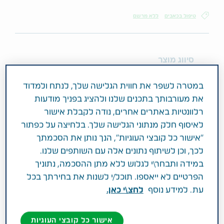
טיפול בכאבים
ללא מרשם
סיווג מוצר
ללא מרשם
במטרה לשפר את חווית הגלישה שלך, לנתח ולמדוד
את מעורבותך בתכנים שלנו ולהציג בפניך מודעות
מרכיב פעיל וחוזק
רלוונטיות באתרים אחרים, נודה לקבלת אישור
PARACETAMOL 80MG
לאיסוף חלק מנתוני הגלישה שלך. בלחיצה על כפתור
"אישור כל קובצי העוגיות", הנך נותן את הסכמתך
תחום טיפול
לכך, וכן לשיתוף נתונים אלה עם השותפים שלנו.
טיפול בכאבים
במידה ותבחר\י לגלוש ללא מתן ההסכמה, נתוניך
הפרטיים לא ייאספו. תוכל/י לשנות את בחירתך בכל
פעילות רפואית
עת. למידע נוסף
לחצ\י כאן.
התרופה מיועדת לשיכוך כאבים ולהורדת חום.
אישור כל קובצי העוגיות