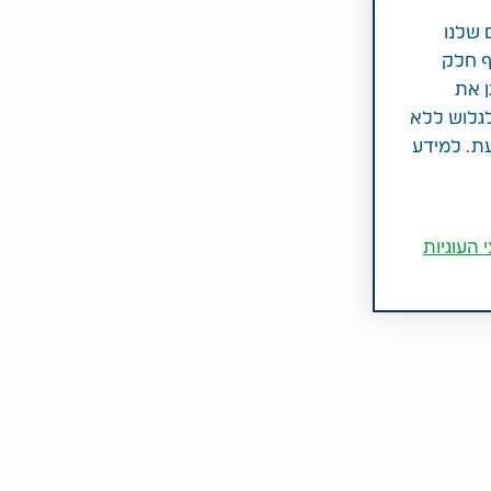
 שלנו
ף חלק
ן את
לגלוש ללא
עת. למידע
 העוגיות