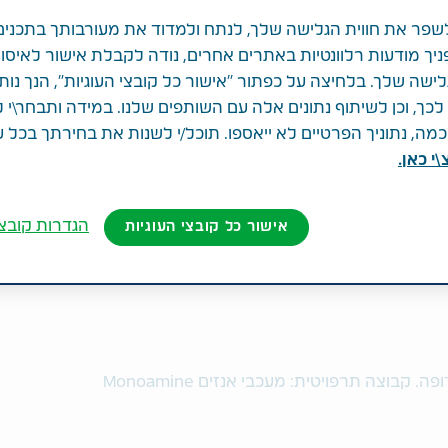
פר את חווית הגלישה שלך, לנתח ולמדוד את מעורבותך בתכנים
ניך מודעות רלוונטיות באתרים אחרים, נודה לקבלת אישור לאיסו
לישה שלך. בלחיצה על כפתור "אישור כל קובצי העוגיות", הנך נות
ך, וכן לשיתוף נתונים אלה עם השותפים שלנו. במידה ותבחר\י 
ה, נתוניך הפרטיים לא ייאספו. תוכל/י לשנות את בחירתך בכל 
י כאן.
הגדרות קובצי
אישור כל קובצי העוגיות
לטיפול בפרקינסון עם או בלי נטילת לבודופה. קבוצה תרפויטית: מעכבי אנזים Monoamine