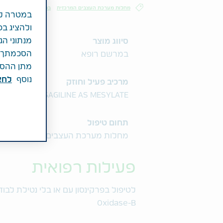
מחלות מערכת העצבים המרכזית
במרשם רופא
במטרה לש
ולהציג בפ
מנתוני הג
סיווג מוצר
הסכמתך לכ
במרשם רופא
מתן ההסכמ
נוסף
לחצ\
מרכיב פעיל וחוזק
1MG RASAGILINE AS MESYLATE
תחום טיפול
מחלות מערכת העצבים המרכזית
פעילות רפואית
Oxidase-B