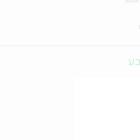
 מוסמך.
בע