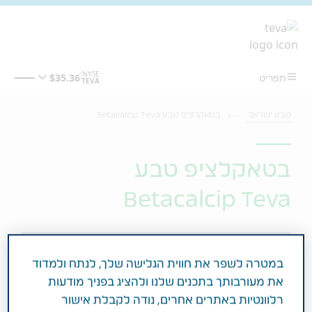
מעבר לתוכן המרכזי
טבע ישראל
בטאקלציפ טבע Betacalcip Teva
בטאקלציפ טבע
Betacalcip Teva
פסוריאזיס
במרשם רופא
במטרה לשפר את חווית הגלישה שלך, לנתח ולמדוד
את מעורבותך בתכנים שלנו ולהציג בפניך מודעות
רלוונטיות באתרים אחרים, נודה לקבלת אישור