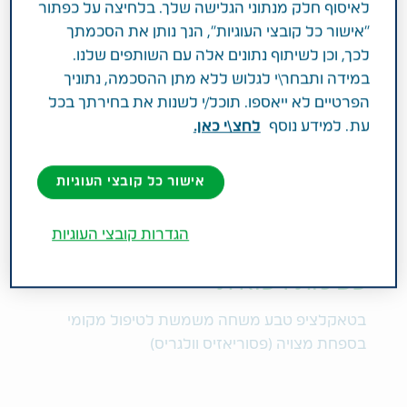
סיווג מוצר
לאיסוף חלק מנתוני הגלישה שלך. בלחיצה על כפתור
במרשם רופא
"אישור כל קובצי העוגיות", הנך נותן את הסכמתך
לכך, וכן לשיתוף נתונים אלה עם השותפים שלנו.
במידה ותבחר\י לגלוש ללא מתן ההסכמה, נתוניך
מרכיב פעיל וחוזק
הפרטיים לא ייאספו. תוכל/י לשנות את בחירתך בכל
Calcipotriol 50 mcg / 1g
עת. למידע נוסף
לחצ\י כאן.
<br>Betamethasone (as diptopionate) 0.5
mg / 1g
אישור כל קובצי העוגיות
תחום טיפול
פסוריאזיס
הגדרות קובצי העוגיות
פעילות רפואית
בטאקלציפ טבע משחה משמשת לטיפול מקומי
בספחת מצויה (פסוריאזיס וולגריס)