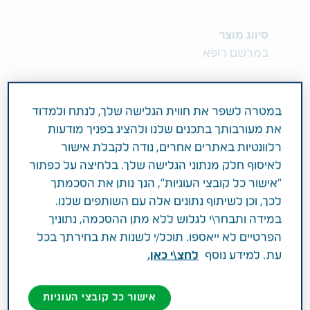
סיווג מוצר
במרשם רופא
מרכיב פעיל וחוזק
12.5MG CARVEDILOL
במטרה לשפר את חווית הגלישה שלך, לנתח ולמדוד
את מעורבותך בתכנים שלנו ולהציג בפניך מודעות
רלוונטיות באתרים אחרים, נודה לקבלת אישור
תחום טיפול
לאיסוף חלק מנתוני הגלישה שלך. בלחיצה על כפתור
מחלות לב וכלי דם
"אישור כל קובצי העוגיות", הנך נותן את הסכמתך
לכך, וכן לשיתוף נתונים אלה עם השותפים שלנו.
פעילות רפואית
במידה ותבחר\י לגלוש ללא מתן ההסכמה, נתוניך
הפרטיים לא ייאספו. תוכל/י לשנות את בחירתך בכל
לטיפול באי ספיקת לב. קבוצה תרפויטית: חוסמי
עת. למידע נוסף
לחצ\י כאן.
קולטנים אלפא ובטא של אדרנלין
אישור כל קובצי העוגיות