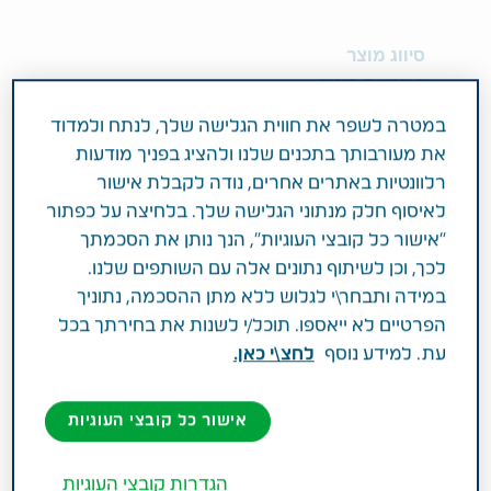
סיווג מוצר
במרשם רופא
במטרה לשפר את חווית הגלישה שלך, לנתח ולמדוד
מרכיב פעיל וחוזק
את מעורבותך בתכנים שלנו ולהציג בפניך מודעות
0.1MG DESMOPRESSIN ACETATE
רלוונטיות באתרים אחרים, נודה לקבלת אישור
לאיסוף חלק מנתוני הגלישה שלך. בלחיצה על כפתור
תחום טיפול
"אישור כל קובצי העוגיות", הנך נותן את הסכמתך
אורולוגיה
לכך, וכן לשיתוף נתונים אלה עם השותפים שלנו.
במידה ותבחר\י לגלוש ללא מתן ההסכמה, נתוניך
הפרטיים לא ייאספו. תוכל/י לשנות את בחירתך בכל
פעילות רפואית
עת. למידע נוסף
לחצ\י כאן.
וגד השתנה לטיפול בתפלת השתן (דיאבטיס
אינסיפידוס), השתנה מרובה (פוליאוריה), צמאון
אישור כל קובצי העוגיות
מוגבר (פולידיפסיה), הרטבת לילה (מגיל 5)
(nocturnal enuresis), והשתנה לילית (nocturia).
הגדרות קובצי העוגיות