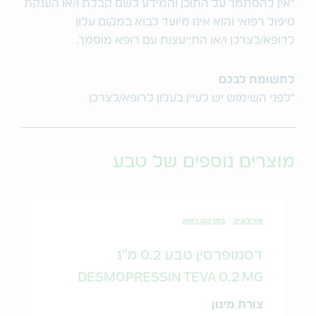
*אין להסתמך על התוכן והמידע לשם קבלת ו/או הענקת
טיפול רפואי והוא אינו מיועד לבוא במקום עלון
לרופא/לצרכן ו/או התייעצות עם רופא מוסמך.
לתשומת לבכם
*לפני השימוש יש לעיין בעלון לרופא/לצרכן
מוצרים נוספים של טבע
אורולוגיה
במרשם רופא
דסמופרסין טבע 0.2 מ"ג
DESMOPRESSIN TEVA 0.2 MG
צורת מינון