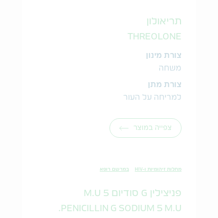
תריאולון
THREOLONE
צורת מינון
משחה
צורת מתן
למריחה על העור
צפייה במוצר
מחלות זיהומיות ו-HIV
במרשם רופא
פניצילין G סודיום 5 M.U
PENICILLIN G SODIUM 5 M.U.