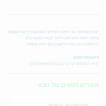
*אין להסתמך על התוכן והמידע לשם קבלת ו/או הענקת
טיפול רפואי והוא אינו מיועד לבוא במקום עלון
לרופא/לצרכן ו/או התייעצות עם רופא מוסמך.
לתשומת לבכם
*לפני השימוש יש לעיין בעלון לרופא/לצרכן
מוצרים נוספים של טבע
מחלות זיהומיות ו-HIV
במרשם רופא