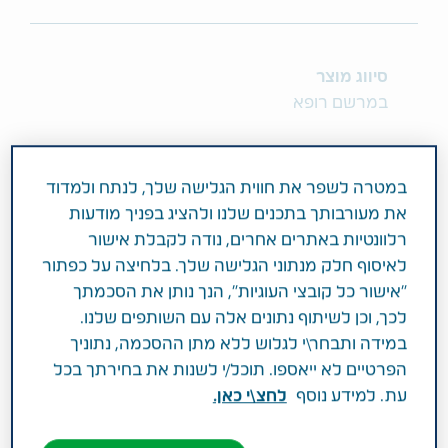
סיווג מוצר
במרשם רופא
מרכיב פעיל וחוזק
EMTRICITABINE 200 MG <br> TENOFOVIR
במטרה לשפר את חווית הגלישה שלך, לנתח ולמדוד
DISOPROXIL ( AS PHOSPHATE ) 245 MG
את מעורבותך בתכנים שלנו ולהציג בפניך מודעות
רלוונטיות באתרים אחרים, נודה לקבלת אישור
לאיסוף חלק מנתוני הגלישה שלך. בלחיצה על כפתור
תחום טיפול
"אישור כל קובצי העוגיות", הנך נותן את הסכמתך
מחלות זיהומיות ו-HIV
לכך, וכן לשיתוף נתונים אלה עם השותפים שלנו.
במידה ותבחר\י לגלוש ללא מתן ההסכמה, נתוניך
פעילות רפואית
הפרטיים לא ייאספו. תוכל/י לשנות את בחירתך בכל
עת. למידע נוסף
לחצ\י כאן.
לטיפול בזיהום ב - HIV-1 (נגיף הכשל החיסוני
האנושי) בשילוב תרופות אנטי רטרוויראליות נוספות