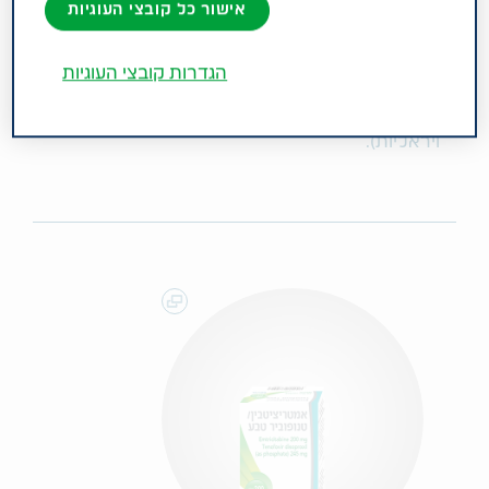
במבוגרים מגיל 18 שנים ומעלה ולהפחתת הסיכון
אישור כל קובצי העוגיות
להדבקה בנגיף HIV-1 במבוגרים כאשר נוטלים את
התרופה כטיפול יומי, בשילוב עם התנהגות מינית
הגדרות קובצי העוגיות
בטוחה. קבוצה תרפויטית: מעכבי נוקלאוזיד
ונוקלאוטיד רברס טראנסקריפטאז (תרופות אנטי
ויראליות).