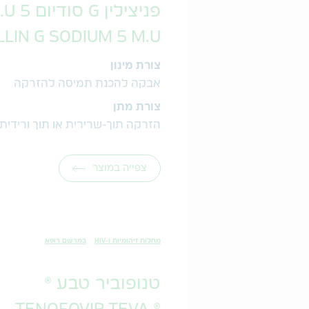
פניצילין G סודיום 5 M.U
LLIN G SODIUM 5 M.U.
צורת מינון
אבקה להכנת תמיסה להזרקה
צורת מתן
הזרקה תוך-שרירית או תוך ורידית
צפייה במוצר
מחלות זיהומיות ו-HIV
במרשם רופא
טנופוביר טבע ®