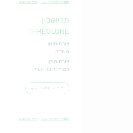
מחלות זיהומיות ו-HIV
במרשם רופא
תריאולון
THREOLONE
צורת מינון
משחה
צורת מתן
למריחה על העור
צפייה במוצר
מחלות זיהומיות ו-HIV
במרשם רופא