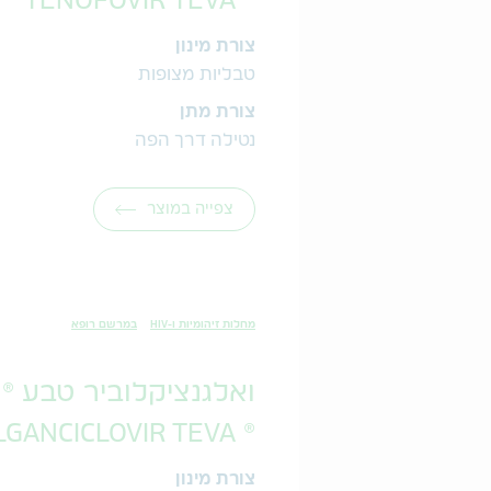
® TENOFOVIR TEVA
צורת מינון
טבליות מצופות
צורת מתן
נטילה דרך הפה
צפייה במוצר
מחלות זיהומיות ו-HIV
במרשם רופא
ואלגנציקלוביר טבע ®
® VALGANCICLOVIR TEVA
צורת מינון