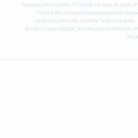
לטיפול בדלקת כבד כרונית אצל מטופלים מבוגרים, אשר נגרמת על ידי זיהום בוירוסHepatitis
B (HBV), הן במחלת כבד לא מפוצה (decompensated liver disease) והן במחלת כבד
וצה (compensated liver disease) . אנטקאביר טבע® מפחיתה את רמות הווירוס וכך
 נוקלאוזידים ונוקלאוטידים מקבוצת מעכבי האנזים
ליות)