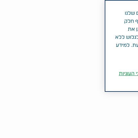
 שלנו
ף חלק
ן את
לגלוש ללא
עת. למידע
 העוגיות