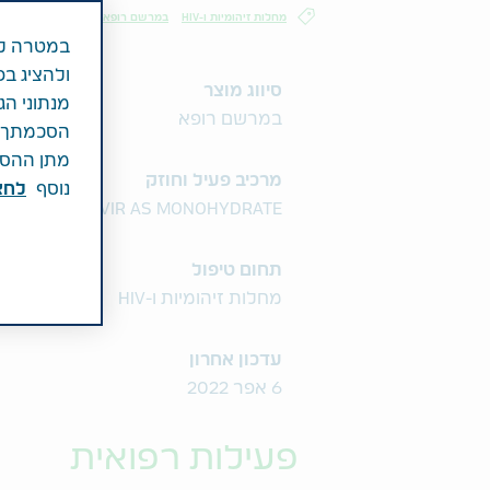
מחלות זיהומיות ו-HIV
במרשם רופא
במטרה לש
ולהציג בפ
סיווג מוצר
מנתוני הג
במרשם רופא
הסכמתך לכ
מתן ההסכמ
מרכיב פעיל וחוזק
נוסף
לחצ\
1MG ENTECAVIR AS MONOHYDRATE
תחום טיפול
מחלות זיהומיות ו-HIV
עדכון אחרון
6 אפר 2022
פעילות רפואית