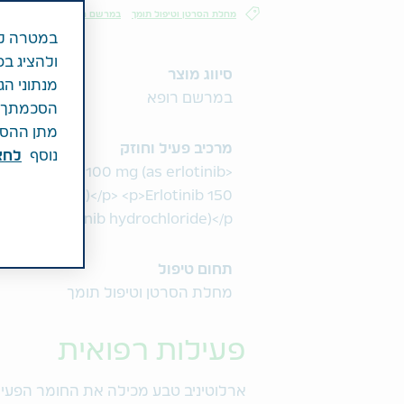
מחלת הסרטן וטיפול תומך
במרשם רופא
במטרה לש
ולהציג בפ
סיווג מוצר
מנתוני הג
במרשם רופא
הסכמתך לכ
מתן ההסכמ
מרכיב פעיל וחוזק
נוסף
לחצ\
<p>Erlotinib 100 mg (as erlotinib
ydrochloride)</p> <p>Erlotinib 150
mg (as erlotinib hydrochloride)</p>
תחום טיפול
מחלת הסרטן וטיפול תומך
פעילות רפואית
ארלוטיניב טבע
מכילה את החומר הפעי