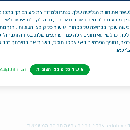
פר את חווית הגלישה שלך, לנתח ולמדוד את מעורבותך בתכנים
ניך מודעות רלוונטיות באתרים אחרים, נודה לקבלת אישור לאיסו
לישה שלך. בלחיצה על כפתור "אישור כל קובצי העוגיות", הנך נות
ך, וכן לשיתוף נתונים אלה עם השותפים שלנו. במידה ותבחר\י 
ה, נתוניך הפרטיים לא ייאספו. תוכל/י לשנות את בחירתך בכל 
י כאן.
h
הגדרות קובצי
אישור כל קובצי העוגיות
ל
erlotinib
. ארלוטיניב טבע
הינה תרופה המשמשת