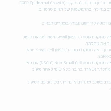
בון גורם גדילה הקרוי (EGFR
Epidermal Growth
עורב בגדילה ובהתפשטות של תאים סרטניים.
ם ויכולה להירשם עבורך במקרים הבאים:
מתקדם מסוג Cell
NSCLC)
(
Non-Small
אם טיפול
ור את מחלתך.
רטן ריאה מתקדם מסוג (
NSCLC) Non-Small Cell
,
-
EGFR.
יאה מתקדם מסוג
NSCLC) Non-Small Cell
) אם תאי
מחלתך נשארה ברובה ללא שינוי לאחר טיפול
בלב בשלב מתקדם או גרורתי בשילוב עם הטיפול
)