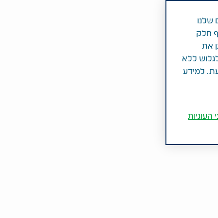
 שלנו
ף חלק
ן את
לגלוש ללא
עת. למידע
 העוגיות