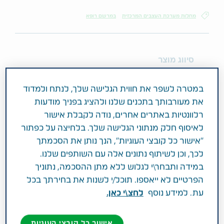
מחלות מערכת העצבים המרכזית
במרשם רופא
סיווג מוצר
במרשם רופא
במטרה לשפר את חווית הגלישה שלך, לנתח ולמדוד
מרכיב פעיל וחוזק
את מעורבותך בתכנים שלנו ולהציג בפניך מודעות
10MG ESCITALOPRAM AS OXALATE
רלוונטיות באתרים אחרים, נודה לקבלת אישור
לאיסוף חלק מנתוני הגלישה שלך. בלחיצה על כפתור
"אישור כל קובצי העוגיות", הנך נותן את הסכמתך
תחום טיפול
לכך, וכן לשיתוף נתונים אלה עם השותפים שלנו.
מחלות מערכת העצבים המרכזית
במידה ותבחר\י לגלוש ללא מתן ההסכמה, נתוניך
הפרטיים לא ייאספו. תוכל/י לשנות את בחירתך בכל
פעילות רפואית
עת. למידע נוסף
לחצ\י כאן.
אסציטאלופרם טבע משמשת לטיפול דיכאון ומצבים
הקשורים לדיכאון כגון: הפרעות פניקה; חרדה
אישור כל קובצי העוגיות