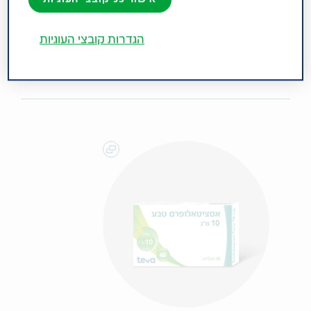
כללית; חרדה חברתית והפרעה טורדנית כפייתית
(OCD). קבוצה תרפויטית: נוגדי דיכאון ממשפחת
הגדרות קובצי העוגיות
מעכבי ספיגת סרוטונין סלקטיביים (SSRI).