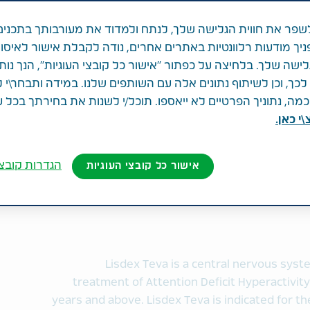
פר את חווית הגלישה שלך, לנתח ולמדוד את מעורבותך בתכנים
ניך מודעות רלוונטיות באתרים אחרים, נודה לקבלת אישור לאיסו
לישה שלך. בלחיצה על כפתור "אישור כל קובצי העוגיות", הנך נות
ך, וכן לשיתוף נתונים אלה עם השותפים שלנו. במידה ותבחר\י 
ה, נתוניך הפרטיים לא ייאספו. תוכל/י לשנות את בחירתך בכל 
י כאן.
LISD
הגדרות קובצי
אישור כל קובצי העוגיות
Lisdex Teva is a central nervous syst
treatment of Attention Deficit Hyperactivit
years and above. Lisdex Teva is indicated for 