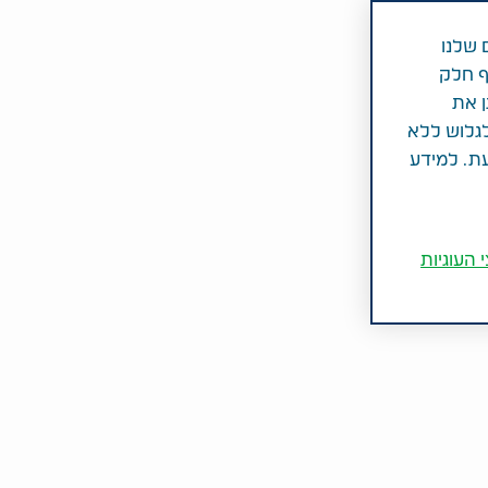
 שלנו
ף חלק
ן את
לגלוש ללא
עת. למידע
 העוגיות