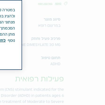
ADHD
במרשם רופא
במטרה לש
ולהציג בפ
סיווג מוצר
מנתוני הג
במרשם רופא
הסכמתך לכ
מתן ההסכמ
מרכיב פעיל וחוזק
נוסף
לחצ\
EXAMFETAMINE DIMESYLATE 30 MG
תחום טיפול
ADHD
פעילות רפואית
em (CNS) stimulant indicated for the
y Disorder (ADHD) in patients ages 6
the treatment of Moderate to Severe