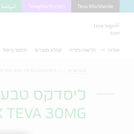
Teva Worldwide
Tevapharm.com
لموقعنا ب
מעבר לתוכן המרכזי
טבע ישראל
ליסדקס טבע 30 מ"ג LISDEX TEVA 30MG
ליסדקס טבע 30 מ"ג
X TEVA 30MG