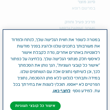
סיווג מוצר
במרשם רופא
מרכיב פעיל וחוזק
MIRTAZAPINE 30MG
במטרה לשפר את חווית הגלישה שלך, לנתח ולמדוד
תחום טיפול
את מעורבותך בתכנים שלנו ולהציג בפניך מודעות
מחלות מערכת העצבים המרכזית
רלוונטיות באתרים אחרים, נודה לקבלת אישור
לאיסוף חלק מנתוני הגלישה שלך. בלחיצה על כפתור
פעילות רפואית
"אישור כל קובצי העוגיות", הנך נותן את הסכמתך
לכך, וכן לשיתוף נתונים אלה עם השותפים שלנו.
MIRTA TEVA 30 MG is indicated for episode of
במידה ותבחר\י לגלוש ללא מתן ההסכמה, נתוניך
major depression
הפרטיים לא ייאספו. תוכל/י לשנות את בחירתך בכל
עת. למידע נוסף
לחצ\י כאן.
אישור כל קובצי העוגיות