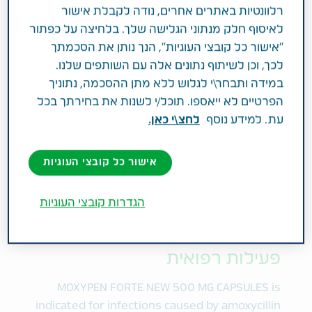
רלוונטיות באתרים אחרים, נודה לקבלת אישור
מחלות זיהומיות
במרשם רופא
לאיסוף חלק מנתוני הגלישה שלך. בלחיצה על כפתור
"אישור כל קובצי העוגיות", הנך נותן את הסכמתך
לכך, וכן לשיתוף נתונים אלה עם השותפים שלנו.
סיווג מוצר
במידה ותבחר\י לגלוש ללא מתן ההסכמה, נתוניך
במרשם רופא
הפרטיים לא ייאספו. תוכל/י לשנות את בחירתך בכל
עת. למידע נוסף
לחצ\י כאן.
מרכיב פעיל וחוזק
AMOXICILLIN TRIHYDRATE 500 MG
אישור כל קובצי העוגיות
תחום טיפול
הגדרות קובצי העוגיות
מחלות זיהומיות
פעילות רפואית
MOXYPEN FORTE NEW 500 MG CAPSULES is
indicated for infections caused by amoxycillin