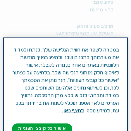
סיווג מוצר
ללא מרשם
מרכיב פעיל וחוזק
NAPROXEN SODIUM 275MG
במטרה לשפר את חווית הגלישה שלך, לנתח ולמדוד
תחום טיפול
את מעורבותך בתכנים שלנו ולהציג בפניך מודעות
טיפול בכאבים
רלוונטיות באתרים אחרים, נודה לקבלת אישור
לאיסוף חלק מנתוני הגלישה שלך. בלחיצה על כפתור
פעילות רפואית
"אישור כל קובצי העוגיות", הנך נותן את הסכמתך
משכך כאבים קלים עד בינוניים. הורדת חום. לטיפול
לכך, וכן לשיתוף נתונים אלה עם השותפים שלנו.
בדלקות ראומטיות (שגרוניות) ,דלקות גידים ושרירי
במידה ותבחר\י לגלוש ללא מתן ההסכמה, נתוניך
השלד. לטיפול בכאבי וסת, כאבי ראש, שיניים,
הפרטיים לא ייאספו. תוכל/י לשנות את בחירתך בכל
שרירים, גב, שיגרון. קבוצה תרפויטית: נוגדי דלקת
עת. למידע נוסף
לחצ\י כאן.
לא סטרואידליים NSAID's.
אישור כל קובצי העוגיות