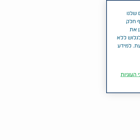
 שלנו
ף חלק
ן את
לגלוש ללא
עת. למידע
 העוגיות