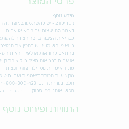
פרטי המוצר
מידע נוסף
נוטרילון 2 - יש להשתמש במוצר זה ר
לאחר התייעצות עם רופא או אחות
לבריאות הציבור בדבר הצורך להשת
בו ואופן השימוש; יש להכין את המוצר
בהתאם להוראות או לפי הוראות רופא
או אחות לבריאות הציבור. ליצירת קשר
מוקד אימהות נוטרילון: צוות יועצות
מקצועיות הכולל דיאטניות ואחיות טיפ
חלב, בשיחת חינם: 1-800-300-123
חפשו אותנו בפייסבוק: Nutri-club.co.il
התוויות ופירוט נוסף