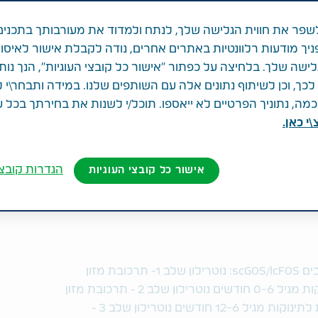
פר את חווית הגלישה שלך, לנתח ולמדוד את מעורבותך בתכנים
ניך מודעות רלוונטיות באתרים אחרים, נודה לקבלת אישור לאיסו
לישה שלך. בלחיצה על כפתור "אישור כל קובצי העוגיות", הנך נות
ך, וכן לשיתוף נתונים אלה עם השותפים שלנו. במידה ותבחר\י 
ה, נתוניך הפרטיים לא ייאספו. תוכל/י לשנות את בחירתך בכל 
י כאן.
הגדרות קובצי
אישור כל קובצי העוגיות
נוטרילון, היחיד בישראל עם שילוב הרכיבים scGOS/lcFOS: נוטרילון שלב 1- תרכובת מזון
לתינוקות על בסיס חלב המיועדת לתינוקות מגיל 0-6 חודשים נוטרילון שלב 2 - תרכובת מזון
המשך לתינוקות על בסיס חלב המיועדת לתינוקות מגיל 12-6 חודשים נוטרילון שלב 3 -