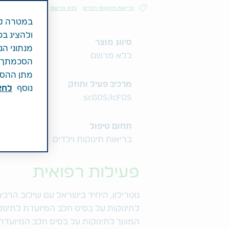
בריאות תינוקות וילדים
ללא מרשם
במטרה לש
ולהציג בפ
סיווג מוצר
מנתוני הג
ללא מרשם
הסכמתך לכ
מתן ההסכמ
מרכיב פעיל וחוזק
נוסף
לחצ\
scGOS/lcFOS
תחום טיפול
בריאות תינוקות וילדים
פעילות רפואית