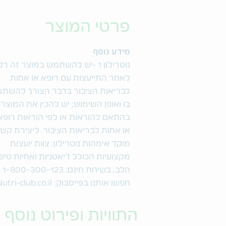
פרטי המוצר
מידע נוסף
נוטרילון 1 -יש להשתמש במוצר זה רק
לאחר התייעצות עם רופא או אחות
לבריאות הציבור בדבר הצורך להשת
בו ואופן השימוש; יש להכין את המוצר
בהתאם להוראות או לפי הוראות רופא
או אחות לבריאות הציבור. ליצירת קשר
מוקד אימהות נוטרילון: צוות יועצות
מקצועיות הכולל דיאטניות ואחיות טיפ
חלב, בשיחת חינם: 1-800-300-123
חפשו אותנו בפייסבוק: Nutri-club.co.il
התוויות ופירוט נוסף