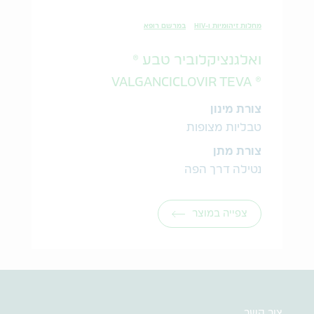
מחלות זיהומיות ו-HIV
במרשם רופא
ואלגנציקלוביר טבע ®
® VALGANCICLOVIR TEVA
צורת מינון
טבליות מצופות
צורת מתן
נטילה דרך הפה
צפייה במוצר
צור קשר