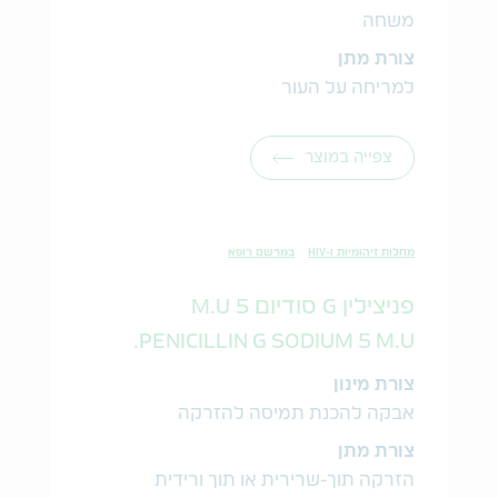
משחה
צורת מתן
למריחה על העור
צפייה במוצר
מחלות זיהומיות ו-HIV
במרשם רופא
פניצילין G סודיום 5 M.U
PENICILLIN G SODIUM 5 M.U.
צורת מינון
אבקה להכנת תמיסה להזרקה
צורת מתן
הזרקה תוך-שרירית או תוך ורידית