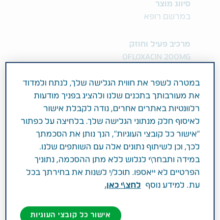
סיווג מוצר
במרשם רופא
מרכיב פעיל וחוזק
OFLOXACIN 200MG
במטרה לשפר את חווית הגלישה שלך, לנתח ולמדוד
תחום טיפול
את מעורבותך בתכנים שלנו ולהציג בפניך מודעות
מחלות זיהומיות ו-HIV
רלוונטיות באתרים אחרים, נודה לקבלת אישור
לאיסוף חלק מנתוני הגלישה שלך. בלחיצה על כפתור
פעילות רפואית
"אישור כל קובצי העוגיות", הנך נותן את הסכמתך
לכך, וכן לשיתוף נתונים אלה עם השותפים שלנו.
לטיפול בזיהומים בקטריאלים הנגרמים ע"י חיידקים
במידה ותבחר\י לגלוש ללא מתן ההסכמה, נתוניך
הרגישים לאופלוקסצין: זיהומים במערכת הנשימה,
הפרטיים לא ייאספו. תוכל/י לשנות את בחירתך בכל
זיהומים באוזן, באף או בגרון, זיהומים בכליות, בדרכי
עת. למידע נוסף
לחצ\י כאן.
השתן ובמערכת המין (כולל מחלת מין גונוריאה),
זיהומים במערכת העיכול כולל דלקת מעיים
חיידקית, זיהומים ברקמות רכות ובעור. קבוצה
אישור כל קובצי העוגיות