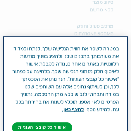
סיווג מוצר
ללא מרשם
מרכיב פעיל וחוזק
DIPYRONE 500MG
במטרה לשפר את חווית הגלישה שלך, לנתח ולמדוד
תחום טיפול
את מעורבותך בתכנים שלנו ולהציג בפניך מודעות
טיפול בכאבים
רלוונטיות באתרים אחרים, נודה לקבלת אישור
לאיסוף חלק מנתוני הגלישה שלך. בלחיצה על כפתור
פעילות רפואית
"אישור כל קובצי העוגיות", הנך נותן את הסכמתך
לכך, וכן לשיתוף נתונים אלה עם השותפים שלנו.
התרופה מיועדת לשיכוך כאבים בינוניים עד חזקים
במידה ותבחר\י לגלוש ללא מתן ההסכמה, נתוניך
כגון כאבי ראש, שיניים וכאבי וסת ולהורדת חום גבוה
הפרטיים לא ייאספו. תוכל/י לשנות את בחירתך בכל
שאינו מגיב לאמצעי טיפול אחרים. קבוצה תרפויטית:
עת. למידע נוסף
לחצ\י כאן.
פיראזולינים.
אישור כל קובצי העוגיות