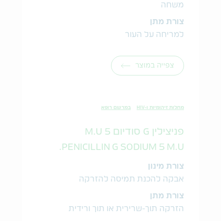
משחה
צורת מתן
למריחה על העור
צפייה במוצר
מחלות זיהומיות ו-HIV
במרשם רופא
פניצילין G סודיום 5 M.U
PENICILLIN G SODIUM 5 M.U.
צורת מינון
אבקה להכנת תמיסה להזרקה
צורת מתן
הזרקה תוך-שרירית או תוך ורידית