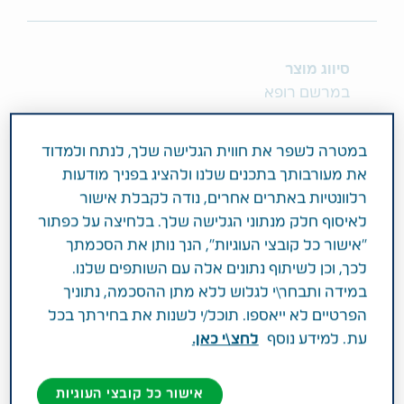
סיווג מוצר
במרשם רופא
מרכיב פעיל וחוזק
במטרה לשפר את חווית הגלישה שלך, לנתח ולמדוד
BENZYLPENICILLIN SODIUM 10MU/VIAL
את מעורבותך בתכנים שלנו ולהציג בפניך מודעות
רלוונטיות באתרים אחרים, נודה לקבלת אישור
תחום טיפול
לאיסוף חלק מנתוני הגלישה שלך. בלחיצה על כפתור
מחלות זיהומיות ו-HIV
"אישור כל קובצי העוגיות", הנך נותן את הסכמתך
לכך, וכן לשיתוף נתונים אלה עם השותפים שלנו.
פעילות רפואית
במידה ותבחר\י לגלוש ללא מתן ההסכמה, נתוניך
הפרטיים לא ייאספו. תוכל/י לשנות את בחירתך בכל
לטיפול בזיהומים חיידקיים חמורים הנגרמים ע"י
עת. למידע נוסף
לחצ\י כאן.
חיידקים הרגישים לפניצילין G, כשיש צורך בהשגת
רמות גבוהות של פניצילין במהירות. קבוצה
אישור כל קובצי העוגיות