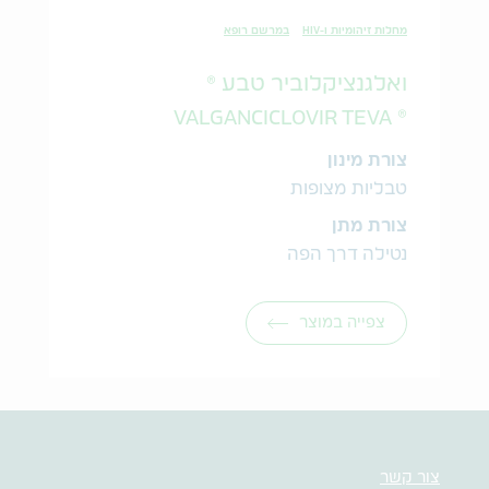
מחלות זיהומיות ו-HIV
במרשם רופא
ואלגנציקלוביר טבע ®
® VALGANCICLOVIR TEVA
צורת מינון
טבליות מצופות
צורת מתן
נטילה דרך הפה
צפייה במוצר
צור קשר