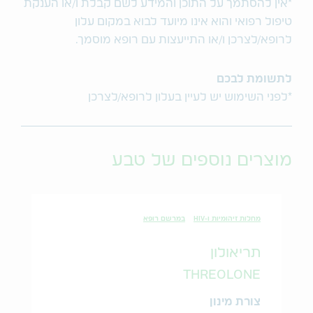
*אין להסתמך על התוכן והמידע לשם קבלת ו/או הענקת
טיפול רפואי והוא אינו מיועד לבוא במקום עלון
לרופא/לצרכן ו/או התייעצות עם רופא מוסמך.
לתשומת לבכם
*לפני השימוש יש לעיין בעלון לרופא/לצרכן
מוצרים נוספים של טבע
מחלות זיהומיות ו-HIV
במרשם רופא
תריאולון
THREOLONE
צורת מינון