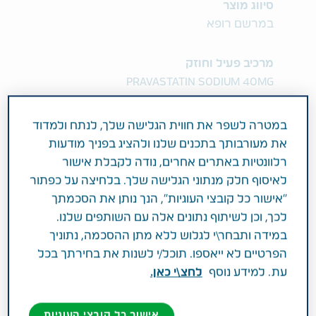
סיווג מוצר
במרשם רופא
מרכיב פעיל וחוזק
PRAVASTATIN SODIUM 40MG
תחום טיפול
במטרה לשפר את חווית הגלישה שלך, לנתח ולמדוד
מחלות לב וכלי דם
את מעורבותך בתכנים שלנו ולהציג בפניך מודעות
רלוונטיות באתרים אחרים, נודה לקבלת אישור
פעילות רפואית
לאיסוף חלק מנתוני הגלישה שלך. בלחיצה על כפתור
"אישור כל קובצי העוגיות", הנך נותן את הסכמתך
הפחתת רמות הכולסטרול והטריגליצרידים, הסיכון
לכך, וכן לשיתוף נתונים אלה עם השותפים שלנו.
לאוטם שריר הלב והארכת תוחלת החיים בחולים
במידה ותבחר\י לגלוש ללא מתן ההסכמה, נתוניך
עם רמת כולסטרול גבוהה וללא עדות למחלה
הפרטיים לא ייאספו. תוכל/י לשנות את בחירתך בכל
כלילית, הסיכון לתמותה כוללת על-ידי הורדת
עת. למידע נוסף
לחצ\י כאן.
התמותה ממחלות לב, והפחתת הסיכון להתקף לב
בחולים עם טרשת עורקים ורמת כולסטרול ממוצעת
אישור כל קובצי העוגיות