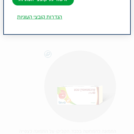
או גבוהה. קבוצה תרפויטית: סטאטינים (מעכבי
האנזים HMG-CoA רדוקטאז).
הגדרות קובצי העוגיות
התמונה להמחשה בלבד. הקליקו על התמונה לצפייה