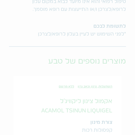
טיפול רפואי והוא אינו מיועד לבוא במקום עלון
לרופא/לצרכן ו/או התייעצות עם רופא מוסמך.
לתשומת לבכם
*לפני השימוש יש לעיין בעלון לרופא/לצרכן
מוצרים נוספים של טבע
השתעלות, צינון וכאב גרון
ללא מרשם
אקמול צינון ליקוויג'ל
ACAMOL TSINUN LIQUIGEL
צורת מינון
קפסולות רכות