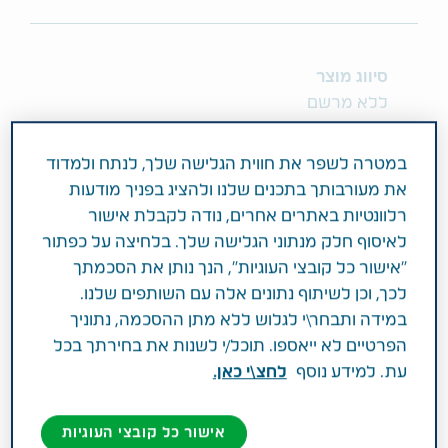
סיווג מוצר
ללא מרשם
מרכיב פעיל וחוזק
במטרה לשפר את חווית הגלישה שלך, לנתח ולמדוד
3mg Benzydamine Hydrochloride
את מעורבותך בתכנים שלנו ולהציג בפניך מודעות
רלוונטיות באתרים אחרים, נודה לקבלת אישור
תחום טיפול
לאיסוף חלק מנתוני הגלישה שלך. בלחיצה על כפתור
השתעלות, צינון וכאב גרון
"אישור כל קובצי העוגיות", הנך נותן את הסכמתך
לכך, וכן לשיתוף נתונים אלה עם השותפים שלנו.
במידה ותבחר\י לגלוש ללא מתן ההסכמה, נתוניך
פעילות רפואית
הפרטיים לא ייאספו. תוכל/י לשנות את בחירתך בכל
התרופה מיועדת לטיפול מקומי בתסמינים
עת. למידע נוסף
לחצ\י כאן.
(סימפטומים) של כאב חריף בגרון במבוגרים וילדים
מעל גיל 6 שנים.
אישור כל קובצי העוגיות