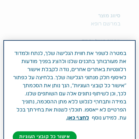
סיווג מוצר
במרשם רופא
מרכיב פעיל וחוזק
100MG SERTRALINE AS HYDROCHLORIDE
במטרה לשפר את חווית הגלישה שלך, לנתח ולמדוד
את מעורבותך בתכנים שלנו ולהציג בפניך מודעות
תחום טיפול
רלוונטיות באתרים אחרים, נודה לקבלת אישור
מחלות מערכת העצבים המרכזית
לאיסוף חלק מנתוני הגלישה שלך. בלחיצה על כפתור
"אישור כל קובצי העוגיות", הנך נותן את הסכמתך
פעילות רפואית
לכך, וכן לשיתוף נתונים אלה עם השותפים שלנו.
במידה ותבחר\י לגלוש ללא מתן ההסכמה, נתוניך
התרופה מיועדת לטיפול בתסמיני דיכאון בחולים עם
הפרטיים לא ייאספו. תוכל/י לשנות את בחירתך בכל
או ללא היסטוריה של מאניה. לאחר השגת תגובה
עת. למידע נוסף
לחצ\י כאן.
מספקת, המשך הטיפול בתרופה יעיל במניעת
הישנות האפיזודה הדיכאונית הראשונית או אפיזודות
אישור כל קובצי העוגיות