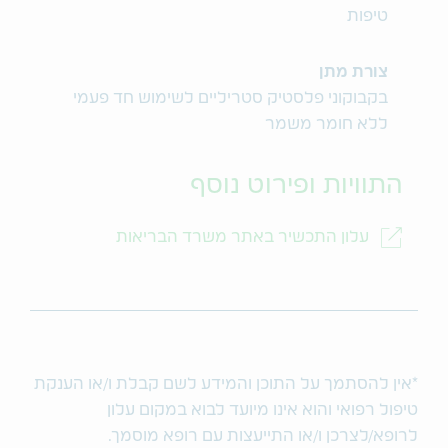
טיפות
צורת מתן
בקבוקוני פלסטיק סטריליים לשימוש חד פעמי
ללא חומר משמר
התוויות ופירוט נוסף
עלון התכשיר באתר משרד הבריאות
*אין להסתמך על התוכן והמידע לשם קבלת ו/או הענקת
טיפול רפואי והוא אינו מיועד לבוא במקום עלון
לרופא/לצרכן ו/או התייעצות עם רופא מוסמך.