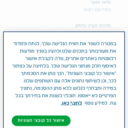
סיווג מוצר
במרשם רופא
מרכיב פעיל וחוזק
0.05% TETRAHYDROZOLINE HCl
במטרה לשפר את חווית הגלישה שלך, לנתח ולמדוד
תחום טיפול
את מעורבותך בתכנים שלנו ולהציג בפניך מודעות
עיניים
רלוונטיות באתרים אחרים, נודה לקבלת אישור
לאיסוף חלק מנתוני הגלישה שלך. בלחיצה על כפתור
פעילות רפואית
"אישור כל קובצי העוגיות", הנך נותן את הסכמתך
לכך, וכן לשיתוף נתונים אלה עם השותפים שלנו.
התרופה מיועדת להקלה בצריבה, עקצוץ, גירוי
במידה ותבחר\י לגלוש ללא מתן ההסכמה, נתוניך
ואדמומיות בעיניים הנגרמים מאלרגנים וגירויים, כגון:
הפרטיים לא ייאספו. תוכל/י לשנות את בחירתך בכל
עשן, אבק, צמחים וחשיפה לשמש.
עת. למידע נוסף
לחצ\י כאן.
אישור כל קובצי העוגיות