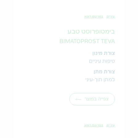
עיניים
במרשם רופא
בימטופרוסט טבע
BIMATOPROST TEVA
צורת מינון
טיפות עיניים
צורת מתן
למתן תוך-עיני
צפייה במוצר
עיניים
במרשם רופא