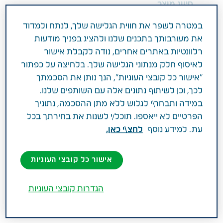
סיווג מוצר
medical device
במטרה לשפר את חווית הגלישה שלך, לנתח ולמדוד
את מעורבותך בתכנים שלנו ולהציג בפניך מודעות
מרכיב פעיל וחוזק
רלוונטיות באתרים אחרים, נודה לקבלת אישור
Zinc Oxide 15.3%
לאיסוף חלק מנתוני הגלישה שלך. בלחיצה על כפתור
"אישור כל קובצי העוגיות", הנך נותן את הסכמתך
תחום טיפול
לכך, וכן לשיתוף נתונים אלה עם השותפים שלנו.
תינוקות
במידה ותבחר\י לגלוש ללא מתן ההסכמה, נתוניך
הפרטיים לא ייאספו. תוכל/י לשנות את בחירתך בכל
פעילות רפואית
עת. למידע נוסף
לחצ\י כאן.
טיפול ומניעה של: ● תפרחת חיתולים ● דלקת עור
אישור כל קובצי העוגיות
(דרמטיטיס) הנובעת מבריחת שתן במבוגרים
● שפשפת ולהגנה על העור בשולי פצעים. מניעה
וטיפול בדלקת עור (דרמטיטיס) הנובעת מבריחת
הגדרות קובצי העוגיות
שתן במבוגרים מפחיתה את הסיכון להתפתחות
פצעי לחץ באזור החיתול.