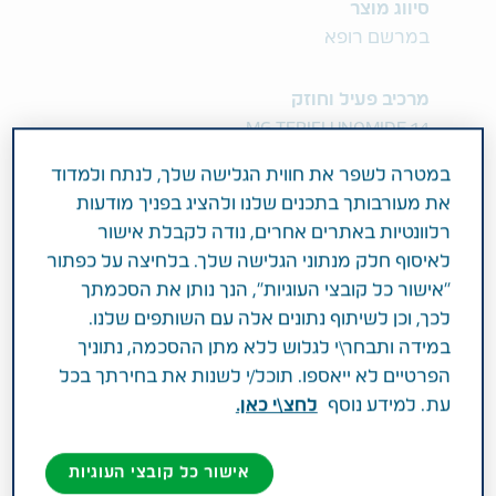
סיווג מוצר
במרשם רופא
מרכיב פעיל וחוזק
14 MG TERIFLUNOMIDE
במטרה לשפר את חווית הגלישה שלך, לנתח ולמדוד
תחום טיפול
את מעורבותך בתכנים שלנו ולהציג בפניך מודעות
מחלות מערכת העצבים המרכזית
רלוונטיות באתרים אחרים, נודה לקבלת אישור
לאיסוף חלק מנתוני הגלישה שלך. בלחיצה על כפתור
פעילות רפואית
"אישור כל קובצי העוגיות", הנך נותן את הסכמתך
לכך, וכן לשיתוף נתונים אלה עם השותפים שלנו.
טריפלונומיד טבע מיועדת לטיפול במבוגרים עם
במידה ותבחר\י לגלוש ללא מתן ההסכמה, נתוניך
טרשת נפוצה התקפית הפוגתית, על מנת להפחית
הפרטיים לא ייאספו. תוכל/י לשנות את בחירתך בכל
את שיעור ההתקפים ולהאט את התקדמות הנכות.
עת. למידע נוסף
לחצ\י כאן.
אישור כל קובצי העוגיות