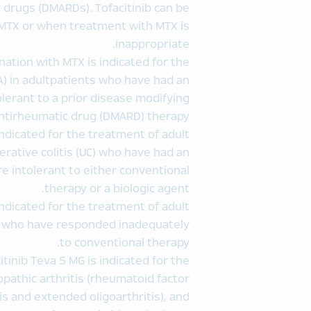
drugs (DMARDs). Tofacitinib can be
 MTX or when treatment with MTX is
inappropriate.
ination with MTX is indicated for the
sA) in adultpatients who have had an
erant to a prior disease modifying
ntirheumatic drug (DMARD) therapy.
 indicated for the treatment of adult
erative colitis (UC) who have had an
e intolerant to either conventional
therapy or a biologic agent.
indicated for the treatment of adult
AS) who have responded inadequately
to conventional therapy.
citinib Teva 5 MG is indicated for the
iopathic arthritis (rheumatoid factor
tis and extended oligoarthritis), and