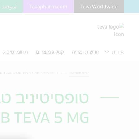
Teva Worldwide
Tevapharm.com
لموقعنا ب
מעבר לתוכן המרכזי
טבע ישראל
טופסיטיניב טבע 5 מ"ג TOFACITINIB TEVA 5 MG
טופסיטיניב טבע 5
IB TEVA 5 MG