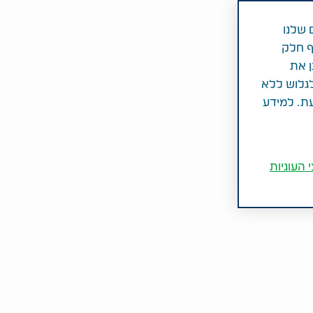
 שלנו
ף חלק
ן את
לגלוש ללא
עת. למידע
 העוגיות