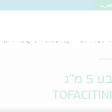
العربية
 מ"ג
TOFACITIN