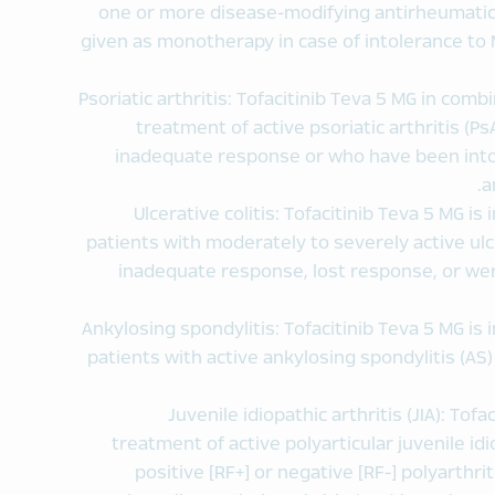
one or more disease-modifying antirheumatic 
given as monotherapy in case of intolerance to
Psoriatic arthritis: Tofacitinib Teva 5 MG in comb
treatment of active psoriatic arthritis (P
inadequate response or who have been intol
a
Ulcerative colitis: Tofacitinib Teva 5 MG is
patients with moderately to severely active ulc
inadequate response, lost response, or wer
Ankylosing spondylitis: Tofacitinib Teva 5 MG is 
patients with active ankylosing spondylitis (
Juvenile idiopathic arthritis (JIA): Tofa
treatment of active polyarticular juvenile id
positive [RF+] or negative [RF-] polyarthri