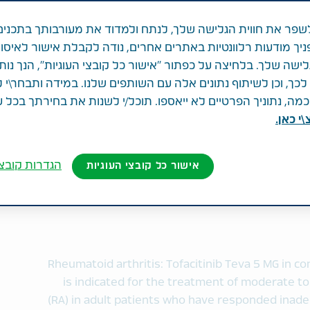
פר את חווית הגלישה שלך, לנתח ולמדוד את מעורבותך בתכנים
ניך מודעות רלוונטיות באתרים אחרים, נודה לקבלת אישור לאיסו
לישה שלך. בלחיצה על כפתור "אישור כל קובצי העוגיות", הנך נות
ך, וכן לשיתוף נתונים אלה עם השותפים שלנו. במידה ותבחר\י 
ה, נתוניך הפרטיים לא ייאספו. תוכל/י לשנות את בחירתך בכל 
י כאן.
הגדרות קובצי
אישור כל קובצי העוגיות
Rheumatoid arthritis: Tofacitinib Teva 5 MG in 
is indicated for the treatment of moderate to
(RA) in adult patients who have responded inadeq