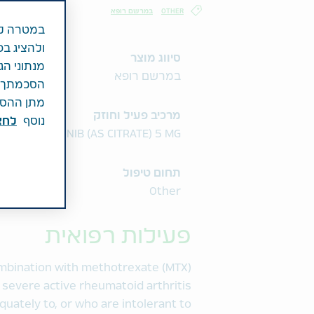
OTHER
במרשם רופא
במטרה לש
ולהציג בפ
סיווג מוצר
מנתוני הג
במרשם רופא
הסכמתך לכ
מתן ההסכמ
מרכיב פעיל וחוזק
נוסף
לחצ\
TOFACITINIB (AS CITRATE) 5 MG
תחום טיפול
Other
פעילות רפואית
combination with methotrexate (MTX)
 severe active rheumatoid arthritis
uately to, or who are intolerant to