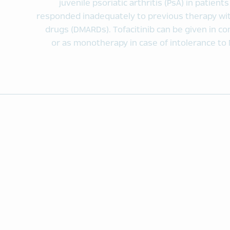
juvenile psoriatic arthritis (PsA) in patien
responded inadequately to previous therapy wi
drugs (DMARDs). Tofacitinib can be given in 
or as monotherapy in case of intolerance t