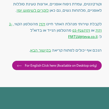
וקורקינטים, עמדת ניפוח אופניים, ארונות טעינת סוללות
לאופניים, מלתחות נשים, גם כאן
לוקרים לשימוש יומי
.
לקבלת שירותי מנהלת האתר חייגו
7171
מהטלפון הקווי,
3-
7171
או
03-9267171
מהטלפון הנייד או בדוא"ל
ל:
FMTLV@teva.co.il
הנכם אף יכולים לפתוח קריאה
בקישור הבא
.
For English Click here (Available on Desktop only)