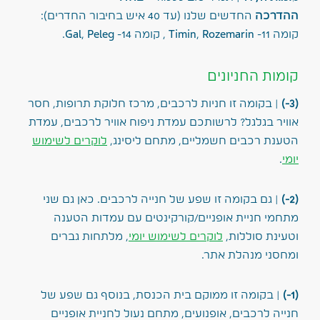
ההדרכה
החדשים שלנו (עד 40 איש בחיבור החדרים):
קומה 11- Timin, Rozemarin , קומה 14- Gal, Peleg.
קומות החניונים
(3-)
| בקומה זו חניות לרכבים, מרכז חלוקת תרופות, חסר
אוויר בגלגל? לרשותכם עמדת ניפוח אוויר לרכבים, עמדת
הטענת רכבים חשמליים, מתחם ליסינג,
לוקרים לשימוש
יומי
.
(2-)
| גם בקומה זו שפע של חנייה לרכבים. כאן גם שני
מתחמי חניית אופניים/קורקינטים עם עמדות הטענה
וטעינת סוללות,
לוקרים לשימוש יומי
, מלתחות גברים
ומחסני מנהלת אתר.
(1-)
| בקומה זו ממוקם בית הכנסת, בנוסף גם שפע של
חנייה לרכבים, אופנועים, מתחם נעול לחניית אופניים