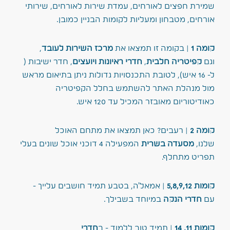
שמירת חפצים לאורחים, עמדת שירות לאורחים, שירותי
אורחים, מטבחון ומעליות לקומות הבניין כמובן.
קומה 1
| בקומה זו תמצאו את
מרכז השירות לעובד
,
וגם
קפיטריה חלבית
,
חדרי ראיונות ויועצים
, חדר ישיבות (
ל- 16 איש), לטובת התכנסויות גדולות ניתן בתיאום מראש
מול מנהלת האתר להשתמש בחלל הקפיטריה
כאודיטוריום מאובזר המכיל עד 120 איש.
קומה 2
| רעבים? כאן תמצאו את מתחם האוכל
שלנו,
מסעדה בשרית
המפעילה 4 דוכני אוכל שונים בעלי
תפריט מתחלף.
קומות 5,8,9,12
| אמאל'ה, בטבע תמיד חושבים עלייך -
עם
חדרי הנקה
במיוחד בשבילך.
קומות 11, 14
| תמיד טוב ללמוד - ב
חדרי