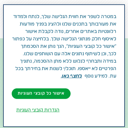
בריאות האישה ופיריון
במטרה לשפר את חווית הגלישה שלך, לנתח ולמדוד
את מעורבותך בתכנים שלנו ולהציג בפניך מודעות
רלוונטיות באתרים אחרים, נודה לקבלת אישור
לאיסוף חלק מנתוני הגלישה שלך. בלחיצה על כפתור
"אישור כל קובצי העוגיות", הנך נותן את הסכמתך
לכך, וכן לשיתוף נתונים אלה עם השותפים שלנו.
במידה ותבחר\י לגלוש ללא מתן ההסכמה, נתוניך
הפרטיים לא ייאספו. תוכל/י לשנות את בחירתך בכל
עת. למידע נוסף
לחצ\י כאן.
אישור כל קובצי העוגיות
הגדרות קובצי העוגיות