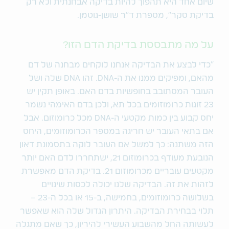
שיום אחד היא תהפוך להיות בדיקה אבחנתית ולא רק
בדיקת סקר", מספרת ד"ר שושן-גוטמן.
על מה מתבססת בדיקת הדם הזו?
"כדי לבצע את הבדיקה אנחנו לוקחים מבחנה של דם
מהאם, ומפיקים ממנו את ה-DNA. זהו DNA שלה ושל
העובר המסתובב בחופשיות בדם האם. באופן תקין יש
23 זוגות כרומוזומים בכל תא, ולכן בדם האימהי נשמר
יחס קבוע בין כמות מקטעי ה-DNA מכל כרומוזום. אבל
אם בתאי העובר יש חריגה במספר הכרומוזומים, היחס
הזה משתנה: כך למשל אם העובר לוקה בתסמונת דאון
הנובעת מעודף בכרומוזום 21, ישתחררו לדם האם יותר
מקטעים עובריים מכרומוזום 21. בדיקת הדם מאפשרת
לזהות את זה. הבדיקה שלנו יכולה לכסות שינויים
בשלושה כרומוזומים, בחמישה, ב-15 או בכל ה-23 –
תלוי בבחירת הבדיקה. היתרון הגדול שלה הוא שאפשר
לעשותה החל מהשבוע העשירי להיריון, כך שאם מתגלה