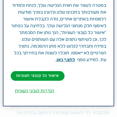
במטרה לשפר את חווית הגלישה שלך, לנתח ולמדוד
במהירות. מה חדש ומה צפוי בעתיד? שאלנו
את מעורבותך בתכנים שלנו ולהציג בפניך מודעות
את המומחים
רלוונטיות באתרים אחרים, נודה לקבלת אישור
לאיסוף חלק מנתוני הגלישה שלך. בלחיצה על כפתור
נכנסת להריון? מזל טוב! בין אם זה הגיע בקלות או לאחר
"אישור כל קובצי העוגיות", הנך נותן את הסכמתך
טיפולים ממושכים, עכשיו את בתחילתה של דרך חדשה.
לכך, וכן לשיתוף נתונים אלה עם השותפים שלנו.
ועוד הרבה לפני שהגענו ללידה, מגיע שלב בדיקות
במידה ותבחר\י לגלוש ללא מתן ההסכמה, נתוניך
ההיריון שנועדו לוודא את בריאות העובר.
הפרטיים לא ייאספו. תוכל/י לשנות את בחירתך בכל
עת. למידע נוסף
לחצ\י כאן.
אישור כל קובצי העוגיות
מדינת ישראל נחשבת לאחת מהמובילות בעולם
בבדיקות מעקב במהלך ההיריון, וגם מפתחת לא מעט
הגדרות קובצי העוגיות
טכנולוגיות חדשות בתחום. אם עד לפני שנים לא כל כך
רבות נשים ביצעו רק בדיקת אולטרסאונד אחת או שתיים
במהלך ההריון, היום כמות האפשרויות רבה ולעיתים גם
מבלבלת. כדי לעשות קצת סדר בתחום, ולבדוק מה