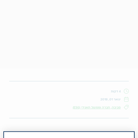
4 דקות
ינואר 01, 2018
סביבה, חברה וממשל תאגידי (ESG)
עולם בדיקות ההריון מתחדש ומשתנה