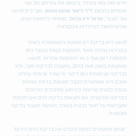
חדש ומה צפוי בעתיד, ביקשנו את עזרתם של שני
מומחים בתחום:
ד"ר ליאור שושן-גוטמן
, מנכ"לית verifi
של "טבע"; ו
פרופ' ירון צלאל
, מומחה לרפואת נשים,
אולטרסאונד למיילדות וגינקולוגיה.
verifi היא בדיקת דם פשוטה המאפשרת לאתר
בסבירות גבוהה מאוד תסמונות קשות בעובר כמו
תסמונת דאון ועוד כ-14 תסמונות אחרות. verifi,
שנמצאת בשוק מאז 2013, נחשבת לבדיקת סקר, ולא
לבדיקה אבחנתית כמו דיקור מי שפיר או סיסי שיליה.
ואולם היא מאפשרת לקבל תוצאות ברמת אמינות
גבוהה לנשים שרוצות להימנע מסיבוכים הכרוכים
בבדיקה פולשנית. אם תוצאות בדיקת הדם אינן תקינות
ומצביעות על חשד לבעיה בעובר, האישה תעבור בדיקה
פולשנית.
"אנחנו ממשיכים לפתח ולקדם את בדיקת הדם הזו עד