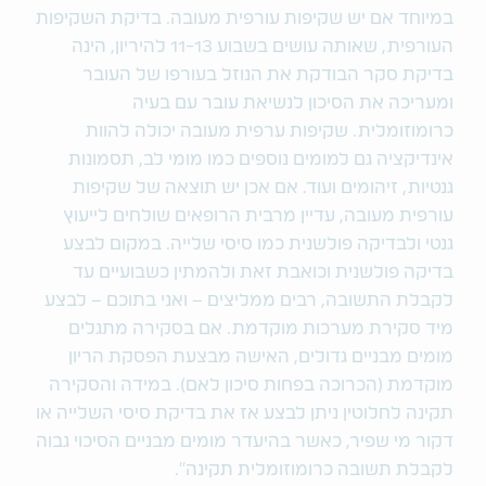
במיוחד אם יש שקיפות עורפית מעובה. בדיקת השקיפות
העורפית, שאותה עושים בשבוע 11-13 להיריון, הינה
בדיקת סקר הבודקת את הנוזל בעורפו של העובר
ומעריכה את הסיכון לנשיאת עובר עם בעיה
כרומוזומלית. שקיפות ערפית מעובה יכולה להוות
אינדיקציה גם למומים נוספים כמו מומי לב, תסמונות
גנטיות, זיהומים ועוד. אם אכן יש תוצאה של שקיפות
עורפית מעובה, עדיין מרבית הרופאים שולחים לייעוץ
גנטי ולבדיקה פולשנית כמו סיסי שלייה. במקום לבצע
בדיקה פולשנית וכואבת זאת ולהמתין כשבועיים עד
לקבלת התשובה, רבים ממליצים – ואני בתוכם – לבצע
מיד סקירת מערכות מוקדמת. אם בסקירה מתגלים
מומים מבניים גדולים, האישה מבצעת הפסקת הריון
מוקדמת (הכרוכה בפחות סיכון לאם). במידה והסקירה
תקינה לחלוטין ניתן לבצע אז את בדיקת סיסי השלייה או
דקור מי שפיר, כאשר בהיעדר מומים מבניים הסיכוי גבוה
לקבלת תשובה כרומוזומלית תקינה".