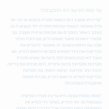
עד כמה הגישה הזו התקבלה?
"עדיין לא מקובל כיום לעשות סקירה בשבוע 13-14. אני
גורס שאפשר לעשות שקיפות וסקירה יחד בשבוע ה-13,
בעיקר כאמור במקרים עם שקיפות ערפית מעובה. גם
מכשירי האולטרסאונד משתכללים, וגם יכולת הגילוי
עולה עם הניסיון והשנים. זה מאפשר להקדים את
הבדיקות ואת גילוי המומים לשליש הראשון להריון. אם
בעבר לא הבינו בעולם למה בישראל עושים סקירת
מערכות מוקדמת בגישה וגינלית, היום מבינים שזו בדיקה
הרבה יותר מדויקת. הגישה הזאת, של הקדמת
הבדיקות לשליש הראשון להריון, צוברת תאוצה
ומתקבלת בעולם כולו.
"מגמה נוספת שצצה היא עריכת סקירה שלישית
בשבועות 30-32 להיריון, בעיקר כדי לוודא את
התפתחות המוח התקינה אבל גם כדי לזהות מומים