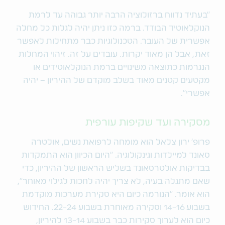
"בעתיד נדווח ברזולוציה הרבה יותר גבוהה עד לרמת
הנוקלאוטיד הבודד. ברמה כזו ניתן יהיה לגלות כל מחלה
אפשרית של העובר. הטכנולוגיות כבר מתחילות לאפשר
זאת, אבל הן מאוד יקרות. עובדים על זה. זיהוי המחלות
הנגרמות כתוצאה משינויים ברמת הנוקלאוטידים או
מקטעים קטנים מאוד בשלב מוקדם של ההיריון – יהיה
אפשרי".
מסקירה ועד שקיפות עורפית
פרופ' ירון צלאל הוא מומחה לרפואת נשים, אולטרה
סאונד למיילדות וגינקולוגיה. "היום הכיוון הוא התמקדות
בבדיקות אולטרסאונד בשליש הראשון של ההיריון, כדי
שאם מתגלה בעיה, לא צריך יהיה לחכות לגילוי מאוחר",
הוא אומר. "הנורמה כיום היא סקירת מערכות מוקדמת
בשבוע 14-16 וסקירה מאוחרת בשבוע 22-24. החידוש
כיום הוא לערוך סקירות כבר בשבוע 13-14 להיריון,