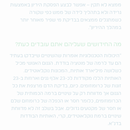
ממצא לא תקין – אפשר לבצע הפסקת היריון באמצעות
גרידה ולא בתהליך לידה של ממש כפי שקורה
כשמתגלים ממצאים בבדיקת מי שפיר מאוחר יותר
במהלך ההיריון".
מה החידושים שעליהם אתם עובדים כעת?
"היכולות הטכנולוגיות אומרות שהשינויים שייבדקו בעתיד
הם עד לרמה של מוטציה בודדת. הגנום האנושי מכיל
כשלושה מיליארד אותיות, המכונות נוקלאוטידים.
האותיות הללו מקודדות לכ-23 אלף גנים וארוזות ב-23
זוגות של כרומוזומים. כיום, בדיקת הדם מרצפת את כל
הגנום אך מדווחת רק על שינויים ברמה הכמותית של
הכרומוזומים, כלומר חסר או הכפלה של כרומוזום שלם
או חסר של מקטעים גדולים. אבל בשלב זה לא מדווחת
שינויים ברמת נוקלאוטידים, קרי, האותיות הבודדות
בדנ"א.