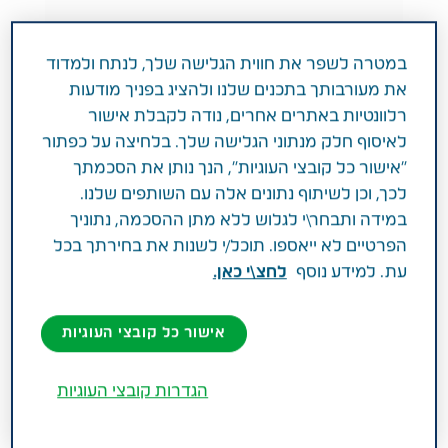
במטרה לשפר את חווית הגלישה שלך, לנתח ולמדוד
את מעורבותך בתכנים שלנו ולהציג בפניך מודעות
CAREGIVERS
הורים מטפלים
רלוונטיות באתרים אחרים, נודה לקבלת אישור
כאבי הגב של הורים מטפלים
לאיסוף חלק מנתוני הגלישה שלך. בלחיצה על כפתור
"אישור כל קובצי העוגיות", הנך נותן את הסכמתך
לכך, וכן לשיתוף נתונים אלה עם השותפים שלנו.
במידה ותבחר\י לגלוש ללא מתן ההסכמה, נתוניך
הפרטיים לא ייאספו. תוכל/י לשנות את בחירתך בכל
עת. למידע נוסף
לחצ\י כאן.
אישור כל קובצי העוגיות
הגדרות קובצי העוגיות