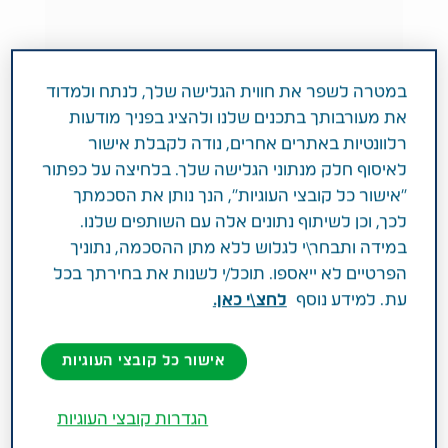
CAREGIVERS
אשפוז
במטרה לשפר את חווית הגלישה שלך, לנתח ולמדוד
את מעורבותך בתכנים שלנו ולהציג בפניך מודעות
ארבעת הרופאים שחשוב להכיר
רלוונטיות באתרים אחרים, נודה לקבלת אישור
בגיל השלישי
לאיסוף חלק מנתוני הגלישה שלך. בלחיצה על כפתור
"אישור כל קובצי העוגיות", הנך נותן את הסכמתך
לכך, וכן לשיתוף נתונים אלה עם השותפים שלנו.
במידה ותבחר\י לגלוש ללא מתן ההסכמה, נתוניך
הפרטיים לא ייאספו. תוכל/י לשנות את בחירתך בכל
עת. למידע נוסף
לחצ\י כאן.
אישור כל קובצי העוגיות
הגדרות קובצי העוגיות