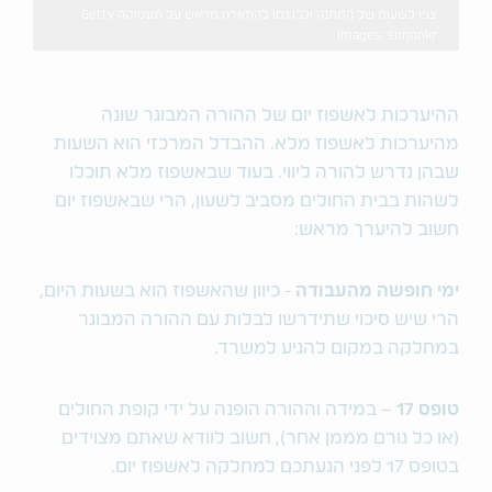
צפו לשעות של המתנה ולכן נסו להתארגן מראש על תעסוקה Getty
Images: simonkr
ההיערכות לאשפוז יום של ההורה המבוגר שונה
מהיערכות לאשפוז מלא. ההבדל המרכזי הוא השעות
שבהן נדרש להורה ליווי. בעוד שבאשפוז מלא תוכלו
לשהות בבית החולים מסביב לשעון, הרי שבאשפוז יום
חשוב להיערך מראש:
ימי חופשה מהעבודה
- כיוון שהאשפוז הוא בשעות היום,
הרי שיש סיכוי שתידרשו לבלות עם ההורה המבוגר
במחלקה במקום להגיע למשרד.
טופס 17
– במידה וההורה הופנה על ידי קופת החולים
(או כל גורם מממן אחר), חשוב לוודא שאתם מצוידים
בטופס 17 לפני הגעתכם למחלקה לאשפוז יום.