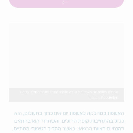
מסגרת אשפוז יום מאפשרת חזרה מהירה יותר לשגרת החיים Getty
Images: RossHelen
האשפוז במחלקה לאשפוז יום אינו כרוך בתשלום, הוא
כלול בהתחייבות קופת החולים, והשחרור הוא בהתאם
להנחיות הצוות הרפואי. כאשר ההליך הטיפולי הסתיים,