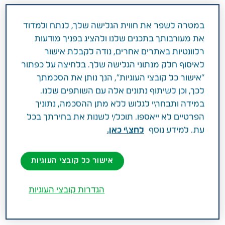
איך נערכים לקראת השלב הזה בטיפול
במטרה לשפר את חווית הגלישה שלך, לנתח ולמדוד
בהורה המבוגר, מה חשוב לבדוק לפני ואיזה
את מעורבותך בתכנים שלנו ולהציג בפניך מודעות
טיפולים ניתנים באשפוז היום? המדריך
רלוונטיות באתרים אחרים, נודה לקבלת אישור
הבסיסי לבן משפחה מטפל.
לאיסוף חלק מנתוני הגלישה שלך. בלחיצה על כפתור
"אישור כל קובצי העוגיות", הנך נותן את הסכמתך
אשפוז מלא בבית חולים הוא מצב בו ההורה המבוגר
לכך, וכן לשיתוף נתונים אלה עם השותפים שלנו.
נמצא תחת השגחה 24 שעות ביממה. אשפוז יום הוא
במידה ותבחר\י לגלוש ללא מתן ההסכמה, נתוניך
מעין מסגרת מעבר, בה ההורה מגיע מידי יום לבית
הפרטיים לא ייאספו. תוכל/י לשנות את בחירתך בכל
החולים כדי לקבל את הטיפולים הנדרשים, ובתומם הוא
עת. למידע נוסף
לחצ\י כאן.
משוחרר לביתו. למסגרת זו מופנים חולים כשלב מעבר
לאחר אשפוז מלא, או לחילופין במצבים בהם נדרש
אישור כל קובצי העוגיות
טיפול שלא מצריך מעקב ובקרה של הצוות הרפואי
מסביב לשעון. מסגרת אשפוז היום מאפשרת להורה
הגדרות קובצי העוגיות
המבוגר לשמור ככל האפשר על שגרת חייו, תוך
עצמאות מרבית.