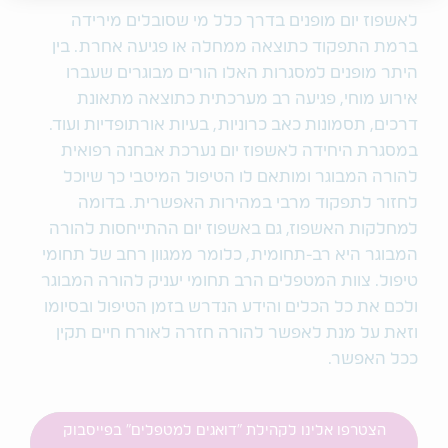
לאשפוז יום מופנים בדרך כלל מי שסובלים מירידה
ברמת התפקוד כתוצאה ממחלה או פגיעה אחרת. בין
היתר מופנים למסגרות האלו הורים מבוגרים שעברו
אירוע מוחי, פגיעה רב מערכתית כתוצאה מתאונת
דרכים, תסמונות כאב כרוניות, בעיות אורתופדיות ועוד.
במסגרת היחידה לאשפוז יום נערכת אבחנה רפואית
להורה המבוגר ומותאם לו הטיפול המיטבי כך שיוכל
לחזור לתפקוד מרבי במהירות האפשרית. בדומה
למחלקות האשפוז, גם באשפוז יום ההתייחסות להורה
המבוגר היא רב-תחומית, כלומר ממגוון רחב של תחומי
טיפול. צוות המטפלים הרב תחומי יעניק להורה המבוגר
ולכם את כל הכלים והידע הנדרש בזמן הטיפול ובסיומו
וזאת על מנת לאפשר להורה חזרה לאורח חיים תקין
ככל האפשר.
הצטרפו אלינו לקהילת "דואגים למטפלים" בפייסבוק