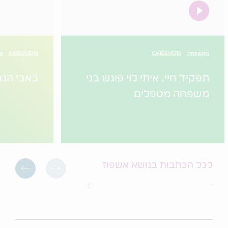
video
המשפחה
CAREGIVERS
CAREGIVERS
הו
תפקיד חיי, איתי לוי פוגש בני
כאבי הגב
משפחה מטפלים
לכל הכתבות בנושא אשפוז