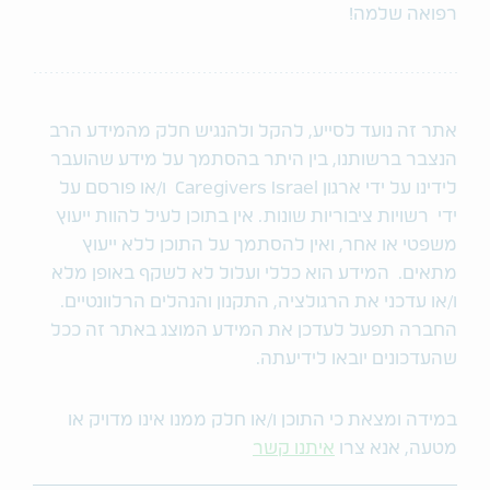
רפואה שלמה!
אתר זה נועד לסייע, להקל ולהנגיש חלק מהמידע הרב
הנצבר ברשותנו, בין היתר בהסתמך על מידע שהועבר
לידינו על ידי ארגון Caregivers Israel ו/או פורסם על
ידי רשויות ציבוריות שונות. אין בתוכן לעיל להוות ייעוץ
משפטי או אחר, ואין להסתמך על התוכן ללא ייעוץ
מתאים. המידע הוא כללי ועלול לא לשקף באופן מלא
ו/או עדכני את הרגולציה, התקנון והנהלים הרלוונטיים.
החברה תפעל לעדכן את המידע המוצג באתר זה ככל
שהעדכונים יובאו לידיעתה.
במידה ומצאת כי התוכן ו/או חלק ממנו אינו מדויק או
מטעה, אנא צרו
איתנו קשר