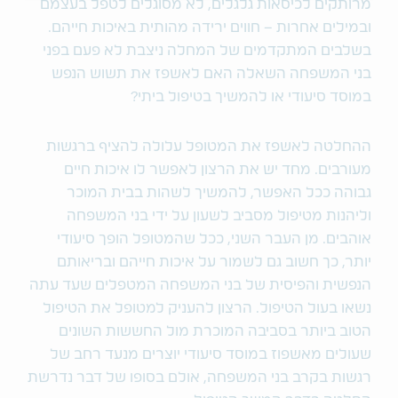
מרותקים לכיסאות גלגלים, לא מסוגלים לטפל בעצמם
ובמילים אחרות – חווים ירידה מהותית באיכות חייהם.
בשלבים המתקדמים של המחלה ניצבת לא פעם בפני
בני המשפחה השאלה האם לאשפז את תשוש הנפש
במוסד סיעודי או להמשיך בטיפול ביתי?
ההחלטה לאשפז את המטופל עלולה להציף ברגשות
מעורבים. מחד יש את הרצון לאפשר לו איכות חיים
גבוהה ככל האפשר, להמשיך לשהות בבית המוכר
וליהנות מטיפול מסביב לשעון על ידי בני המשפחה
אוהבים. מן העבר השני, ככל שהמטופל הופך סיעודי
יותר, כך חשוב גם לשמור על איכות חייהם ובריאותם
הנפשית והפיסית של בני המשפחה המטפלים שעד עתה
נשאו בעול הטיפול. הרצון להעניק למטופל את הטיפול
הטוב ביותר בסביבה המוכרת מול החששות השונים
שעולים מאשפוז במוסד סיעודי יוצרים מנעד רחב של
רגשות בקרב בני המשפחה, אולם בסופו של דבר נדרשת