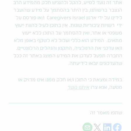
אתר זה נועד לסייע, להקל ולהנגיש חלק מהמידע הרב
הנצבר ברשותנו, בין היתר בהסתמך על מידע שהועבר
לידינו על ידי ארגון Caregivers Israel ו/או פורסם על
ידי רשויות ציבוריות שונות. אין בתוכן לעיל להוות ייעוץ
משפטי או אחר, ואין להסתמך על התוכן ללא ייעוץ
מתאים. המידע הוא כללי ועלול לא לשקף באופן מלא
ו/או עדכני את הרגולציה, התקנון והנהלים הרלוונטיים.
החברה תפעל לעדכן את המידע המוצג באתר זה ככל
שהעדכונים יובאו לידיעתה.
במידה ומצאת כי התוכן ו/או חלק ממנו אינו מדויק או
מטעה, אנא צרו
איתנו קשר
שתפו מאמר זה
Share with E-mail
Share on Twitter
Share on LinkedIn
Share on Facebook