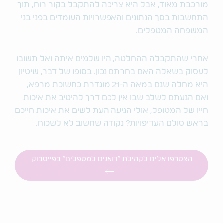
מורכבת מאוד, אבל היא צריכה להתקבל בקור רוח, תוך
התחשבות בסך הנתונים והאפשרויות העומדים בפני בני
המשפחה המטפלים.
אחרי שהתקבלה ההחלטה, היו שלמים איתה ואל תשובו
לעסוק בשאלה האם בחרתם נכון. בסופו של דבר, שיטיון
היא מחלה שגם במאה ה-21 מוגדרת כחשוכת מרפא,
ואם הגעתם לשלב שבו אין לכם דרך להיטיב את איכות
חייו של המטופל, אולי הגיעה העת לשים את איכות חייכם
בראש סולם העדיפויות? נקודה שחשוב לא לשכוח.
הצטרפו אלינו לקהילת "דואגים למטפלים" בפייסבוק