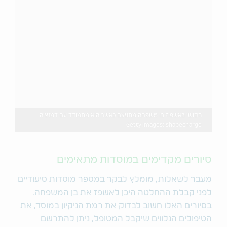
הקושי באשפוז בן משפחה מתעצם כאשר הוא מתמודד עם דמנציה
Getty Images: shapecharge
סיורים מקדימים במוסדות מתאימים
מעבר לשאלות, מומלץ לבקר במספר מוסדות סיעודיים
לפני קבלת ההחלטה היכן לאשפז את בן המשפחה.
בסיורים האלו חשוב לבדוק את רמת הניקיון במוסד, את
הטיפולים הנלווים שיקבל המטופל, ניתן להתרשם