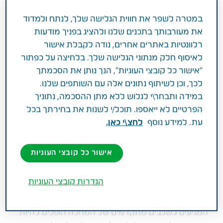
במטרה לשפר את חווית הגלישה שלך, לנתח ולמדוד
את מעורבותך בתכנים שלנו ולהציג בפניך מודעות
אשפוז בן משפחה במוסד סיעודי הוא עניין
רלוונטיות באתרים אחרים, נודה לקבלת אישור
מורכב שנעשה מורכב יותר כאשר הוא
לאיסוף חלק מנתוני הגלישה שלך. בלחיצה על כפתור
מתמודד עם אחת ממחלות הדמנציה. כיצד
"אישור כל קובצי העוגיות", הנך נותן את הסכמתך
לכך, וכן לשיתוף נתונים אלה עם השותפים שלנו.
ניתן להקל על קבלת ההחלטה ואיך לבחור
במידה ותבחר\י לגלוש ללא מתן ההסכמה, נתוניך
את המוסד הסיעודי המתאים ביותר עבור בן
הפרטיים לא ייאספו. תוכל/י לשנות את בחירתך בכל
המשפחה האהוב?
עת. למידע נוסף
לחצ\י כאן.
העלייה בתוחלת החיים היא עניין מבורך, המאפשרת לנו
אישור כל קובצי העוגיות
ליהנות מאיכות חיים שנים רבות. צדו השני של המטבע
הוא מחלות כרוניות שלוקים בהן בעיקר בגיל השלישי,
הגדרות קובצי העוגיות
אחת המרכזיות שבהן היא הדמנציה, שיטיון בעברית, על
סוגיה השונים ובכלל זה מחלת אלצהיימר. חולים רבים
המגיעים לשלבים מתקדמים של המחלה הופכים להיות