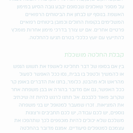
על מספר שאלונים שבסופם יקבע גובה הסיוע במימון
האשפוז. בנוסף יש לבחון את הביטוחים הרפואיים
המשלימים בקופות החולים וכמובן ביטוחים רפואיים
פרטיים אחרים. אם יש צורך בדרכי מימון אחרות מומלץ
להתייעץ עם יועץ כלכלי בטרם תגיעו להחלטה.
קבלת החלטה מושכלת
בין אם בסופו של דבר תחליטו לאשפז את תשוש הנפש
או להמשיך ולטפל בו בבית, נסו ככל האפשר לפעול
מהראש ולא מהבטן. כלומר, בחנו את הדברים באופן קר
ככל האפשר, גם אם מדובר בהורה או בבן משפחה אחר
שקרוב מאוד ללבכם. אל תתנו לרגש להיות זה שיכתיב
את המציאות. זכרו שמעבר למטופל יש בני משפחה
נוספים, יש לכם עבודה, יש לכם תחביבים ורצונות
משלכם שלא יכולים להיות מוכפפים לכך שתהפכו את
עצמכם למטפלים סיעודיים. אמנם מדובר בהחלטה