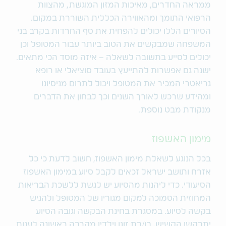
ממראה החדרים, מאיכות המזון המוגשת, מהצוות
הרפואי התומך ומהאווירה הכללית השוררת במקום.
הסיורים הללו יכולים להפחית את סף החרדות בקרב בני
המשפחה שמבקשים את הטוב ביותר עבור המטופל וכן
יכולים לסייע בתשובה לשאלה – איזה מוסד הכי מתאים.
ישנה גם אפשרות להתייעץ בעובד סוציאלי או רופא
גריאטרי המכיר את המטופל ויכול לתרום מניסיונו
ומהידע שרכש לאורך השנים וכך לבחון את הדברים
מנקודת מבט נוספת.
מימון האשפוז
בכל הנוגע לשאלת מימון האשפוז, חשוב לדעת כי כל
אזרח ותושב ישראל זכאים לקבל סיוע במימון האשפוז
הסיעודי. כדי ליהנות מהסיוע יש לגשת ללשכת הבריאות
המחוזית הסמוכה למקום מגוריו של המטופל ולהגיש
בקשה לסיוע. במסגרת בחינת הבקשה וגובה הסיוע
יתבקשו הקשיש, בן/בת זוגו וילדיו מקרבה ראשונה לענות