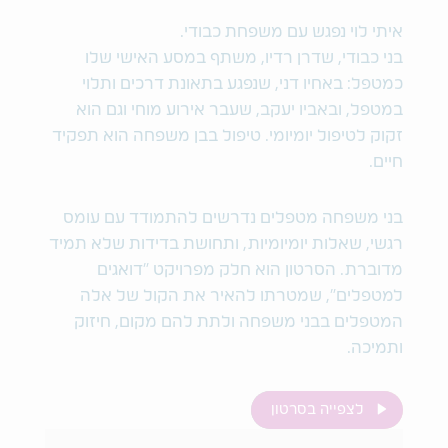
איתי לוי נפגש עם משפחת כבודי.
בני כבודי, שדרן רדיו, משתף במסע האישי שלו
כמטפל: באחיו דני, שנפגע בתאונת דרכים ותלוי
במטפל, ובאביו יעקב, שעבר אירוע מוחי וגם הוא
זקוק לטיפול יומיומי. טיפול בבן משפחה הוא תפקיד
חיים.
בני משפחה מטפלים נדרשים להתמודד עם עומס
רגשי, שאלות יומיומיות, ותחושת בדידות שלא תמיד
מדוברת. הסרטון הוא חלק מפרויקט "דואגים
למטפלים", שמטרתו להאיר את הקול של אלה
המטפלים בבני משפחה ולתת להם מקום, חיזוק
ותמיכה.
לצפייה בסרטון