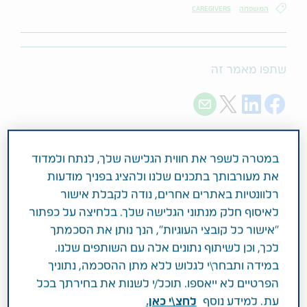
המשפחה
CAREGIVERS
שתפו מאמר זה
Share with E-mail
Share on Twitter
Share on LinkedIn
Share on Facebook
במטרה לשפר את חווית הגלישה שלך, לנתח ולמדוד
את מעורבותך בתכנים שלנו ולהציג בפניך מודעות
רלוונטיות באתרים אחרים, נודה לקבלת אישור
לאיסוף חלק מנתוני הגלישה שלך. בלחיצה על כפתור
"אישור כל קובצי העוגיות", הנך נותן את הסכמתך
לכך, וכן לשיתוף נתונים אלה עם השותפים שלנו.
במידה ותבחר\י לגלוש ללא מתן ההסכמה, נתוניך
הפרטיים לא ייאספו. תוכל/י לשנות את בחירתך בכל
עת. למידע נוסף
לחצ\י כאן.