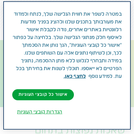
המשפחה
במטרה לשפר את חווית הגלישה שלך, לנתח ולמדוד
את מעורבותך בתכנים שלנו ולהציג בפניך מודעות
רלוונטיות באתרים אחרים, נודה לקבלת אישור
לאיסוף חלק מנתוני הגלישה שלך. בלחיצה על כפתור
"אישור כל קובצי העוגיות", הנך נותן את הסכמתך
לכך, וכן לשיתוף נתונים אלה עם השותפים שלנו.
מתמודדים יחד עם
במידה ותבחר\י לגלוש ללא מתן ההסכמה, נתוניך
המשפחה
הפרטיים לא ייאספו. תוכל/י לשנות את בחירתך בכל
עת. למידע נוסף
לחצ\י כאן.
איך מלווים את יקירינו במסע ההתמודדות עם מצבים
רפואיים קשים וכרוניים? איך תומכים בפן הרגשי שלהם?
כתבות למשפחה המתמודדת
אישור כל קובצי העוגיות
הגדרות קובצי העוגיות
שאלות נפוצות בתחום