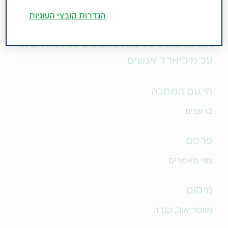
ברייס אוואנס הוא אמן מעוטר בפרסים
הגדרות קובצי העוגיות
המטייל בעולם, חולק תובנות רבות ערך על
החיים, ופועל על מנת להשפיע בצורה חיובית
על מיליארד אנשים.
חי עם המחלה
12 שנים
פרסם
שני מאמרים
מיקום
מונטריאול, קנדה