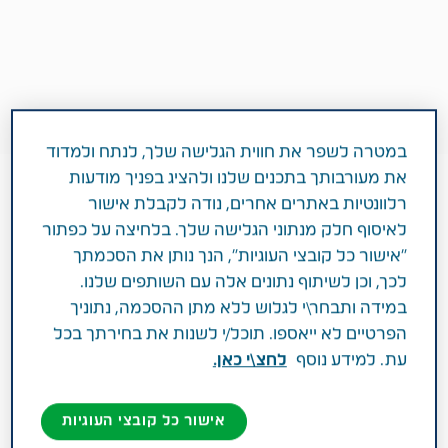
במטרה לשפר את חווית הגלישה שלך, לנתח ולמדוד
את מעורבותך בתכנים שלנו ולהציג בפניך מודעות
רלוונטיות באתרים אחרים, נודה לקבלת אישור
לאיסוף חלק מנתוני הגלישה שלך. בלחיצה על כפתור
"אישור כל קובצי העוגיות", הנך נותן את הסכמתך
לכך, וכן לשיתוף נתונים אלה עם השותפים שלנו.
במידה ותבחר\י לגלוש ללא מתן ההסכמה, נתוניך
1 דקות
הפרטיים לא ייאספו. תוכל/י לשנות את בחירתך בכל
פברואר 18, 2019
עת. למידע נוסף
לחצ\י כאן.
מטופלים משתפים
דכאון
אישור כל קובצי העוגיות