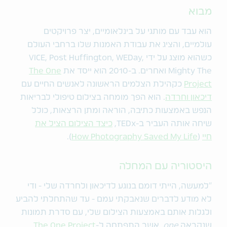
מבוא
הוא עבד עם מותגי על בינלאומיים, יצר פרויקטים
עולמיים, והציג את עבודת האמנות שלו ברחבי העולם
כשהוא מוצג על ידי VICE, Post Huffington, WEDay,
Mighty The ואחרים. ב-2010 הוא ייסד את
The One
Project
כקהילת הצלמים הראשונה לאנשים החיים עם
דיכאון וחרדה
. הוא הפך מומחה בצילום טיפולי לבריאות
הנפש באמצעות כתיבה, הוראה ומתן הרצאות, כולל
שיחה אותה העביר ב-TEDx,
כיצד הצילום הציל את
חיי
(
e
How Photography Saved My Lif
).
היסטוריה עם המחלה
"למעשה, הייתי דומם בנוגע לדיכאון ולחרדה שלי - ודי
לא מודע לדברים שנאבקתי עמם - עד שהתחלתי להביע
ולגלות אותם באמצעות הצילום שלי, עם סדרת תמונות
שנקראה
one
, אשר התפתחה ל-
The One Project
.