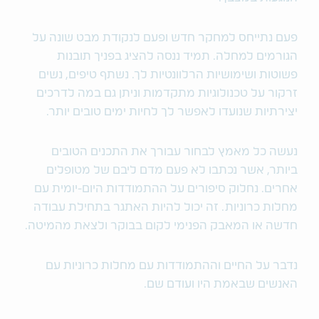
פעם נתייחס למחקר חדש ופעם לנקודת מבט שונה על
הגורמים למחלה. תמיד ננסה להציג בפניך תובנות
פשוטות ושימושיות הרלוונטיות לך. נשתף טיפים, נשים
זרקור על טכנולוגיות מתקדמות וניתן גם במה לדרכים
יצירתיות שנועדו לאפשר לך לחיות ימים טובים יותר.
נעשה כל מאמץ לבחור עבורך את התכנים הטובים
ביותר, אשר נכתבו לא פעם מדם ליבם של מטופלים
אחרים. נחלוק סיפורים על ההתמודדות היום-יומית עם
מחלות כרוניות. זה יכול להיות האתגר בתחילת עבודה
חדשה או המאבק הפנימי לקום בבוקר ולצאת מהמיטה.
נדבר על החיים וההתמודדות עם מחלות כרוניות עם
האנשים שבאמת היו ועודם שם.