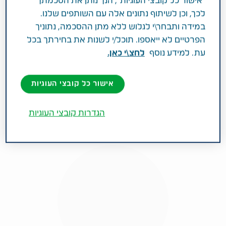
"אישור כל קובצי העוגיות", הנך נותן את הסכמתך
לכך, וכן לשיתוף נתונים אלה עם השותפים שלנו.
במידה ותבחר\י לגלוש ללא מתן ההסכמה, נתוניך
הפרטיים לא ייאספו. תוכל/י לשנות את בחירתך בכל
יערה די סגני
עת. למידע נוסף
לחצ\י כאן.
יערה די סגני (47), עורכת באתר סלונה, מתמודדת
עם מיגרנה ומתגוררת בתל מונד
אישור כל קובצי העוגיות
הגדרות קובצי העוגיות
קראו עוד